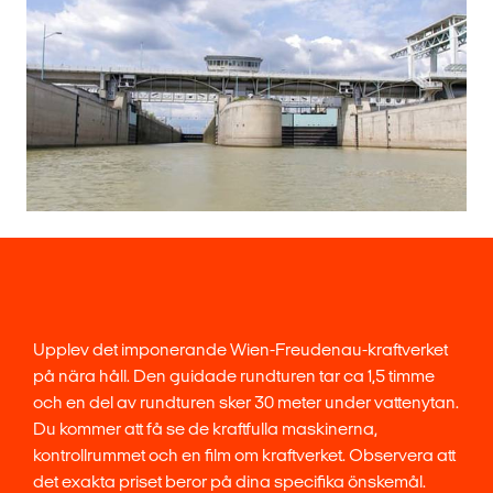
Upplev det imponerande Wien-Freudenau-kraftverket
på nära håll. Den guidade rundturen tar ca 1,5 timme
och en del av rundturen sker 30 meter under vattenytan.
Du kommer att få se de kraftfulla maskinerna,
kontrollrummet och en film om kraftverket. Observera att
det exakta priset beror på dina specifika önskemål.