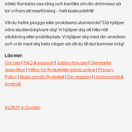
nätet. Kontakta oss idag och berätta om din drömresa så
tar vi fram ett reseförslag – helt kostnadsfritt!
Vill du hellre plugga eller praktisera utomlands? Då hjälper
våra studierådgivare dig! Vi hjälper dig att hitta rätt
utbildning eller praktikplats. Vi hjälper dig med din ansökan
och vi är med dig hela vägen så att du till slut kommer iväg!
Läs mer:
Om oss
|
FAQ & support
|
Jobba hos oss
|
Generella
resevillkor
|
Villkor för flygbiljetter köpta online
|
Privacy
Policy
|
Boka om din flygbiljett
|
Din resplan
|
Upphovsrätt &
innehåll
KILROY in English