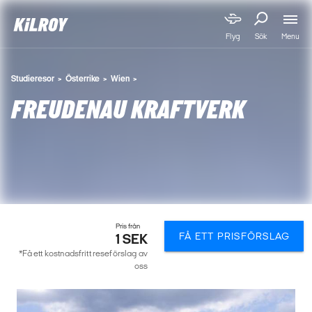
Menu
Flyg
Sök
Studieresor
Österrike
Wien
FREUDENAU KRAFTVERK
Pris från
FÅ ETT PRISFÖRSLAG
1 SEK
*Få ett kostnadsfritt reseförslag av
oss