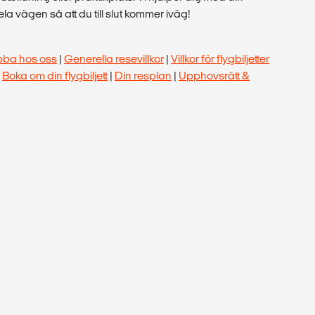
a vägen så att du till slut kommer iväg!
bba hos oss
|
Generella resevillkor
|
Villkor för flygbiljetter
|
Boka om din flygbiljett
|
Din resplan
|
Upphovsrätt &