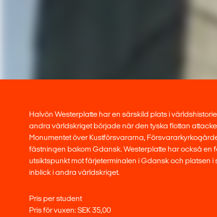
Halvön Westerplatte har en särskild plats i världshistori
andra världskriget började när den tyska flottan attack
Monumentet över Kustförsvararna, Försvararkyrkogårde
fästningen bakom Gdansk. Westerplatte har också en f
utsiktspunkt mot färjeterminalen i Gdansk och platsen i s
inblick i andra världskriget.
Pris per student
Pris för vuxen: SEK 35,00