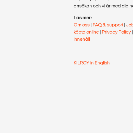
ansökan och vi är med dig hel
Läs mer:
Om oss
|
FAQ & support
|
Jo
köpta online
|
Privacy Policy
innehåll
KILROY in English