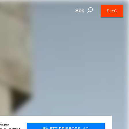
Sök
FLYG
ris från
FÅ ETT PRISFÖRSLAG