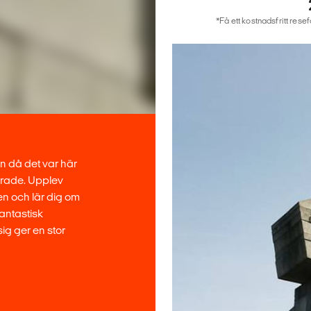
*Få ett kostnadsfritt rese
en då det var här
erade. Upplev
n och lär dig om
antastisk
ig ger en stor