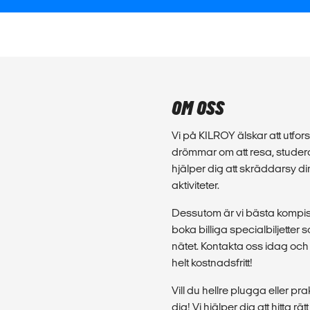
OM OSS
Vi på KILROY älskar att utforsk
drömmar om att resa, studera
hjälper dig att skräddarsy d
aktiviteter.
Dessutom är vi bästa kompis 
boka billiga specialbiljette
nätet. Kontakta oss idag och 
helt kostnadsfritt!
Vill du hellre plugga eller p
dig! Vi hjälper dig att hitta rä