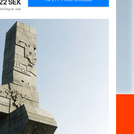
22 SEK
förslag av oss