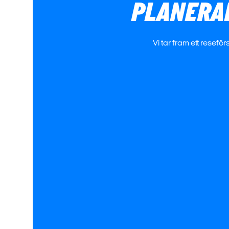
PLANERAR
Vi tar fram ett rese