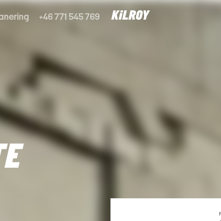
anering
+46 771 545 769
TE
P