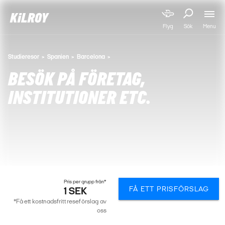
Menu
Flyg
Sök
Studieresor
Spanien
Barcelona
BESÖK PÅ FÖRETAG,
INSTITUTIONER ETC.
Pris per grupp från*
FÅ ETT PRISFÖRSLAG
1 SEK
*Få ett kostnadsfritt reseförslag av
oss