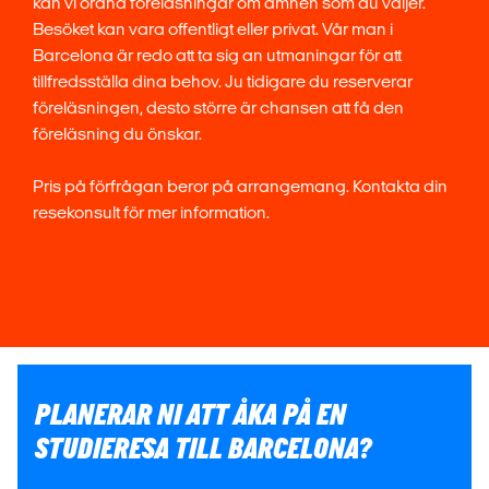
kan vi ordna föreläsningar om ämnen som du väljer.
Besöket kan vara offentligt eller privat. Vår man i
Barcelona är redo att ta sig an utmaningar för att
tillfredsställa dina behov. Ju tidigare du reserverar
föreläsningen, desto större är chansen att få den
föreläsning du önskar.
Pris på förfrågan beror på arrangemang. Kontakta din
resekonsult för mer information.
PLANERAR NI ATT ÅKA PÅ EN
STUDIERESA TILL BARCELONA?