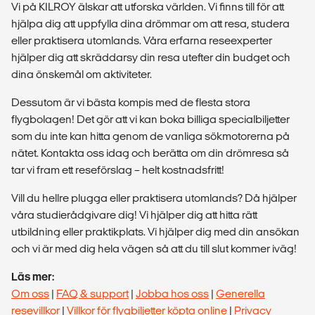
Vi på KILROY älskar att utforska världen. Vi finns till för att
hjälpa dig att uppfylla dina drömmar om att resa, studera
eller praktisera utomlands. Våra erfarna reseexperter
hjälper dig att skräddarsy din resa utefter din budget och
dina önskemål om aktiviteter.
Dessutom är vi bästa kompis med de flesta stora
flygbolagen! Det gör att vi kan boka billiga specialbiljetter
som du inte kan hitta genom de vanliga sökmotorerna på
nätet. Kontakta oss idag och berätta om din drömresa så
tar vi fram ett reseförslag – helt kostnadsfritt!
Vill du hellre plugga eller praktisera utomlands? Då hjälper
våra studierådgivare dig! Vi hjälper dig att hitta rätt
utbildning eller praktikplats. Vi hjälper dig med din ansökan
och vi är med dig hela vägen så att du till slut kommer iväg!
Läs mer:
Om oss
|
FAQ & support
|
Jobba hos oss
|
Generella
resevillkor
|
Villkor för flygbiljetter köpta online
|
Privacy