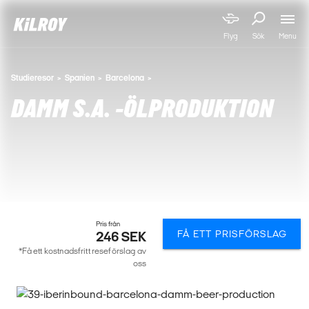
Menu
Flyg
Sök
Studieresor
Spanien
Barcelona
DAMM S.A. -ÖLPRODUKTION
Pris från
FÅ ETT PRISFÖRSLAG
246 SEK
*Få ett kostnadsfritt reseförslag av
oss