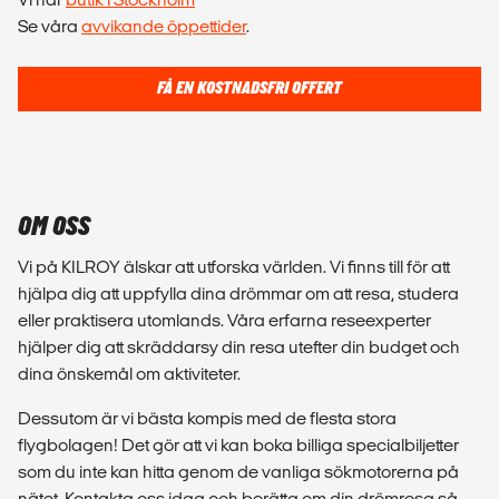
Se våra
avvikande öppettider
.
FÅ EN KOSTNADSFRI OFFERT
OM OSS
Vi på KILROY älskar att utforska världen. Vi finns till för att
hjälpa dig att uppfylla dina drömmar om att resa, studera
eller praktisera utomlands. Våra erfarna reseexperter
hjälper dig att skräddarsy din resa utefter din budget och
dina önskemål om aktiviteter.
Dessutom är vi bästa kompis med de flesta stora
flygbolagen! Det gör att vi kan boka billiga specialbiljetter
som du inte kan hitta genom de vanliga sökmotorerna på
nätet. Kontakta oss idag och berätta om din drömresa så