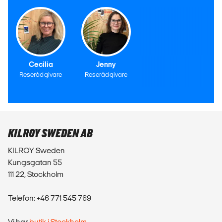
Cecilia
Jenny
Reserådgivare
Reserådgivare
KILROY SWEDEN AB
KILROY Sweden
Kungsgatan 55
111 22, Stockholm
Telefon: +46 771 545 769
Vi har
butik i Stockholm