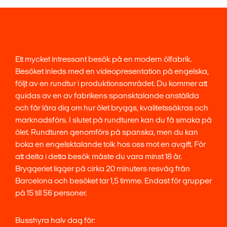
Ett mycket intressant besök på en modern ölfabrik.
Besöket inleds med en videopresentation på engelska,
följt av en rundtur i produktionsområdet. Du kommer att
guidas av en av fabrikens spansktalande anställda
och får lära dig om hur ölet bryggs, kvalitetssäkras och
marknadsförs. I slutet på rundturen kan du få smaka på
ölet. Rundturen genomförs på spanska, men du kan
boka en engelsktalande tolk hos oss mot en avgift. För
att delta i detta besök måste du vara minst 18 år.
Bryggeriet ligger på cirka 20 minuters resväg från
Barcelona och besöket tar 1,5 timme. Endast för grupper
på 15 till 56 personer.
Busshyra halv dag för: