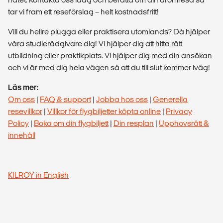
tar vi fram ett reseförslag – helt kostnadsfritt!
Vill du hellre plugga eller praktisera utomlands? Då hjälper
våra studierådgivare dig! Vi hjälper dig att hitta rätt
utbildning eller praktikplats. Vi hjälper dig med din ansökan
och vi är med dig hela vägen så att du till slut kommer iväg!
Läs mer:
Om oss
|
FAQ & support
|
Jobba hos oss
|
Generella
resevillkor
|
Villkor för flygbiljetter köpta online
|
Privacy
Policy
|
Boka om din flygbiljett
|
Din resplan
|
Upphovsrätt &
innehåll
KILROY in English