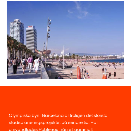
Olympiska byn i Barcelona är troligen det största
stadsplaneringsprojektet på senare tid. Här
omvandlades Poblenou från ett gammalt