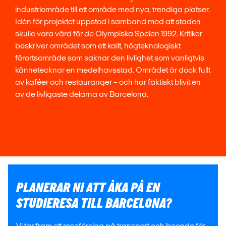
industriområde till ett område med nya, trendiga platser.
Idén för projektet uppstod i samband med att staden
skulle vara värd för de Olympiska Spelen 1992. Kritiker
beskriver området som ett kallt, högteknologiskt
förortsområde som saknar den livlighet som vanligtvis
kännetecknar en medelhavsstad. Området är dock fullt
av kaféer och restauranger – och har faktiskt blivit en
av de livligaste delarna av Barcelona.
PLANERAR NI ATT ÅKA PÅ EN
STUDIERESA TILL BARCELONA?
Vi tar fram ett reseförslag på transport och boende för