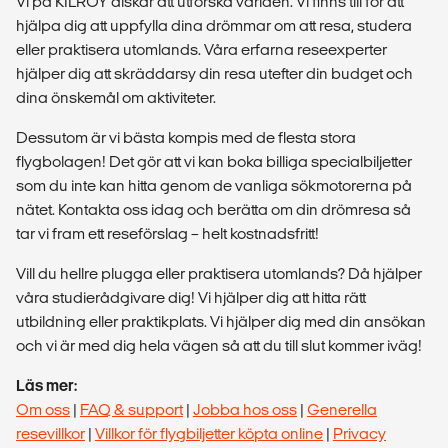
Vi på KILROY älskar att utforska världen. Vi finns till för att
hjälpa dig att uppfylla dina drömmar om att resa, studera
eller praktisera utomlands. Våra erfarna reseexperter
hjälper dig att skräddarsy din resa utefter din budget och
dina önskemål om aktiviteter.
Dessutom är vi bästa kompis med de flesta stora
flygbolagen! Det gör att vi kan boka billiga specialbiljetter
som du inte kan hitta genom de vanliga sökmotorerna på
nätet. Kontakta oss idag och berätta om din drömresa så
tar vi fram ett reseförslag – helt kostnadsfritt!
Vill du hellre plugga eller praktisera utomlands? Då hjälper
våra studierådgivare dig! Vi hjälper dig att hitta rätt
utbildning eller praktikplats. Vi hjälper dig med din ansökan
och vi är med dig hela vägen så att du till slut kommer iväg!
Läs mer:
Om oss
|
FAQ & support
|
Jobba hos oss
|
Generella
resevillkor
|
Villkor för flygbiljetter köpta online
|
Privacy