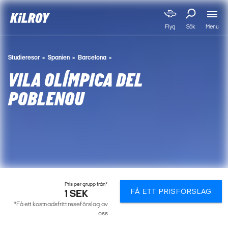
Menu
Flyg
Sök
Studieresor
Spanien
Barcelona
VILA OLÍMPICA DEL
POBLENOU
Pris per grupp från*
FÅ ETT PRISFÖRSLAG
1 SEK
*Få ett kostnadsfritt reseförslag av
oss