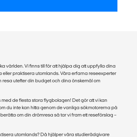
a världen. Vi finns till för att hjälpa dig att uppfylla dina
 eller praktisera utomlands. Våra erfarna reseexperter
in resa utefter din budget och dina önskemål om
med de flesta stora flygbolagen! Det gör att vi kan
r som du inte kan hitta genom de vanliga sökmotorerna på
berätta om din drömresa så tar vi fram ett reseförslag –
raktisera utomlands? Då hjälper våra studierådgivare