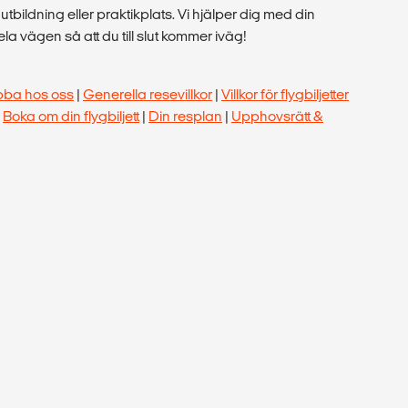
tt utbildning eller praktikplats. Vi hjälper dig med din
a vägen så att du till slut kommer iväg!
bba hos oss
|
Generella resevillkor
|
Villkor för flygbiljetter
|
Boka om din flygbiljett
|
Din resplan
|
Upphovsrätt &