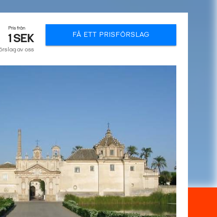
Pris från
FÅ ETT PRISFÖRSLAG
1 SEK
förslag av oss