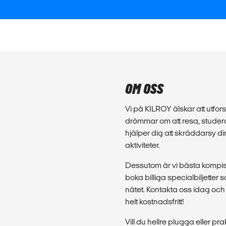
OM OSS
Vi på KILROY älskar att utforsk
drömmar om att resa, studera
hjälper dig att skräddarsy d
aktiviteter.
Dessutom är vi bästa kompis 
boka billiga specialbiljette
nätet. Kontakta oss idag och 
helt kostnadsfritt!
Vill du hellre plugga eller p