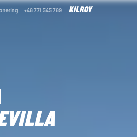
anering
+46 771 545 769
A
EVILLA