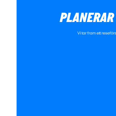
PLANERAR 
Vi tar fram ett rese