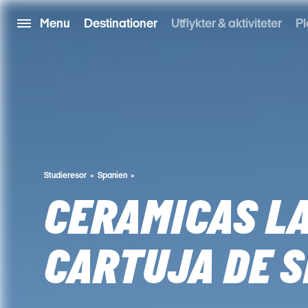
Menu
Destinationer
Utflykter & aktiviteter
Pl
Studieresor
Spanien
CERAMICAS L
CARTUJA DE S