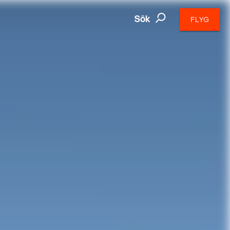
Sök
FLYG