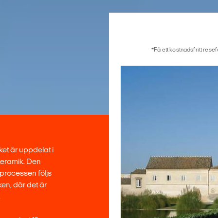
*Få ett kostnadsfritt rese
ket är uppdelat i
 keramik. Den
sprocessen följs
ken, där det är
.