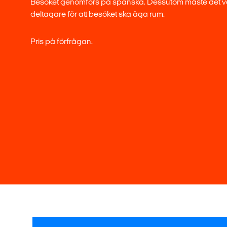
Besöket genomförs på spanska. Dessutom måste det va
deltagare för att besöket ska äga rum.
Pris på förfrågan.