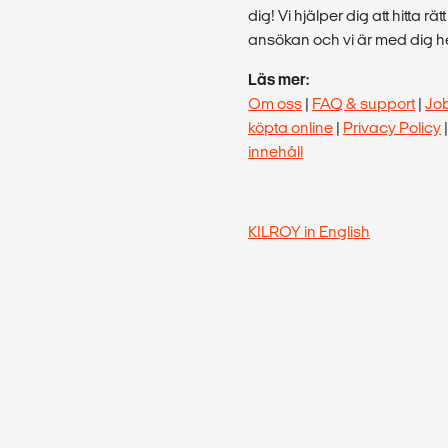
dig! Vi hjälper dig att hitta rä
ansökan och vi är med dig hel
Läs mer:
Om oss
|
FAQ & support
|
Jo
köpta online
|
Privacy Policy
innehåll
KILROY in English