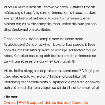
Vi på KILROY älskar att utforska världen. Vi finns till för att
hjälpa dig att uppfylla dina drömmar om att resa, studera
eller praktisera utomlands. Våra erfarna reseexperter
hjälper dig att skräddarsy din resa utefter din budget och
dina önskemål om aktiviteter.
Dessutom är vi bästa kompis med de flesta stora
flygbolagen! Det gör att vi kan boka billiga specialbiljetter
som du inte kan hitta genom de vanliga sökmotorerna på
nätet. Kontakta oss idag och berätta om din drömresa så
tar vi fram ett reseförslag – helt kostnadsfritt!
Vill du hellre plugga eller praktisera utomlands? Då hjälper
våra studierådgivare dig! Vi hjälper dig att hitta rätt
utbildning eller praktikplats. Vi hjälper dig med din ansökan
och vi är med dig hela vägen så att du till slut kommer iväg!
Läs mer:
Om oss
|
FAQ & support
|
Jobba hos oss
|
Generella