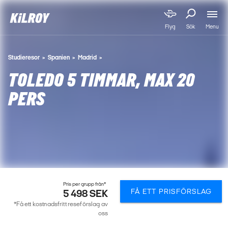
Menu
Flyg
Sök
Studieresor
Spanien
Madrid
TOLEDO 5 TIMMAR, MAX 20
PERS
Pris per grupp från*
FÅ ETT PRISFÖRSLAG
5 498 SEK
*Få ett kostnadsfritt reseförslag av
oss