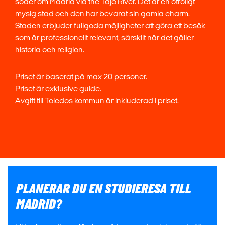
söder om Madrid vid the Tajo River. Det är en otroligt
mysig stad och den har bevarat sin gamla charm.
Staden erbjuder fullgoda möjligheter att göra ett besök
som är professionellt relevant, särskilt när det gäller
historia och religion.
Priset är baserat på max 20 personer.
Priset är exklusive guide.
Avgift till Toledos kommun är inkluderad i priset.
PLANERAR DU EN STUDIERESA TILL
MADRID?