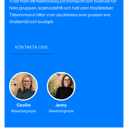
Vi tar fram ett reseförslag på transport och boende för
hela gruppen, kostnadsfritt och helt utan förpliktelser.
Tillsammans hittar vi en studieresa som passar era
önskemål och budget.
KONTAKTA OSS
Cecilia
Jenny
Reserådgivare
Reserådgivare