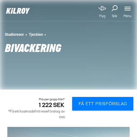
Menu
Flyg
Sök
Studieresor
Tjeckien
BIVACKERING
Pris per grupp från*
FÅ ETT PRISFÖRSLAG
1 222 SEK
*Få ett kostnadsfritt reseförslag av
oss