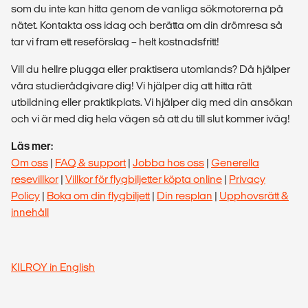
som du inte kan hitta genom de vanliga sökmotorerna på
nätet. Kontakta oss idag och berätta om din drömresa så
tar vi fram ett reseförslag – helt kostnadsfritt!
Vill du hellre plugga eller praktisera utomlands? Då hjälper
våra studierådgivare dig! Vi hjälper dig att hitta rätt
utbildning eller praktikplats. Vi hjälper dig med din ansökan
och vi är med dig hela vägen så att du till slut kommer iväg!
Läs mer:
Om oss
|
FAQ & support
|
Jobba hos oss
|
Generella
resevillkor
|
Villkor för flygbiljetter köpta online
|
Privacy
Policy
|
Boka om din flygbiljett
|
Din resplan
|
Upphovsrätt &
innehåll
KILROY in English