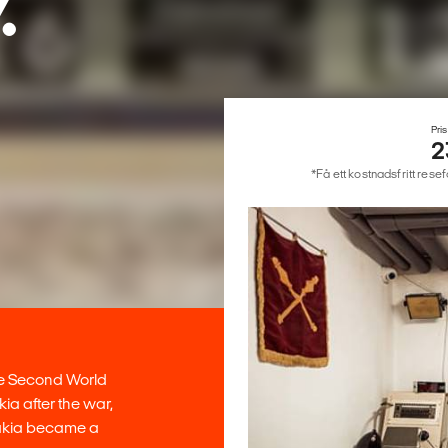
.
Pris
2
*Få ett kostnadsfritt rese
the Second World
ia after the war,
vakia became a