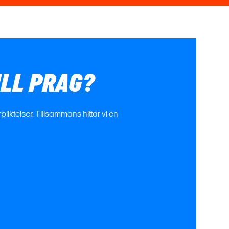
ILL PRAG?
liktelser. Tillsammans hittar vi en