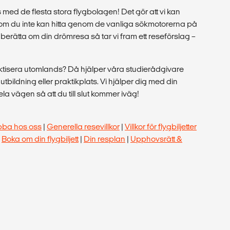
med de flesta stora flygbolagen! Det gör att vi kan
r som du inte kan hitta genom de vanliga sökmotorerna på
berätta om din drömresa så tar vi fram ett reseförslag –
raktisera utomlands? Då hjälper våra studierådgivare
tt utbildning eller praktikplats. Vi hjälper dig med din
a vägen så att du till slut kommer iväg!
bba hos oss
|
Generella resevillkor
|
Villkor för flygbiljetter
|
Boka om din flygbiljett
|
Din resplan
|
Upphovsrätt &