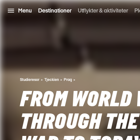
Menu
Destinationer
Utflykter & aktiviteter
Pl
Studieresor
Tjeckien
Prag
FROM WORLD W
THROUGH THE