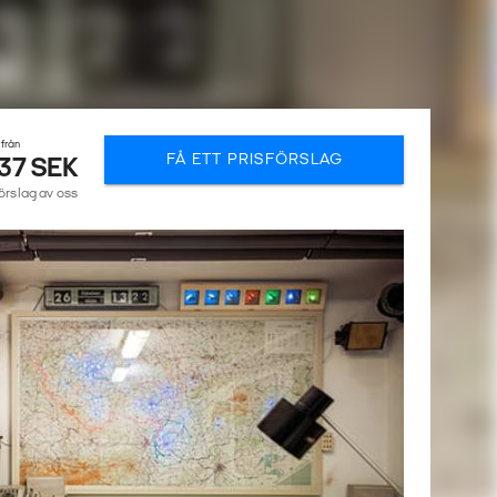
 från
FÅ ETT PRISFÖRSLAG
37 SEK
förslag av oss