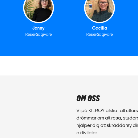
Jenny
Cecilia
Reserådgivare
Reserådgivare
OM OSS
Vi på KILROY älskar att utforsk
drömmar om att resa, studera
hjälper dig att skräddarsy d
aktiviteter.