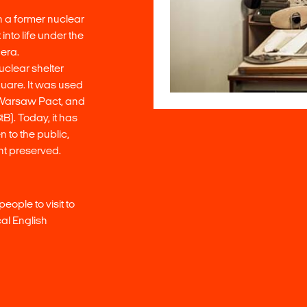
in a former nuclear
into life under the
era.
uclear shelter
uare. It was used
 Warsaw Pact, and
tB). Today, it has
 to the public,
ent preserved.
eople to visit to
cal English