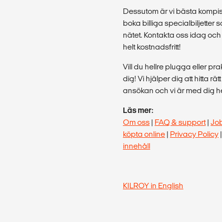
Dessutom är vi bästa kompis 
boka billiga specialbiljette
nätet. Kontakta oss idag och 
helt kostnadsfritt!
Vill du hellre plugga eller p
dig! Vi hjälper dig att hitta rä
ansökan och vi är med dig hel
Läs mer:
Om oss
|
FAQ & support
|
Jo
köpta online
|
Privacy Policy
innehåll
KILROY in English