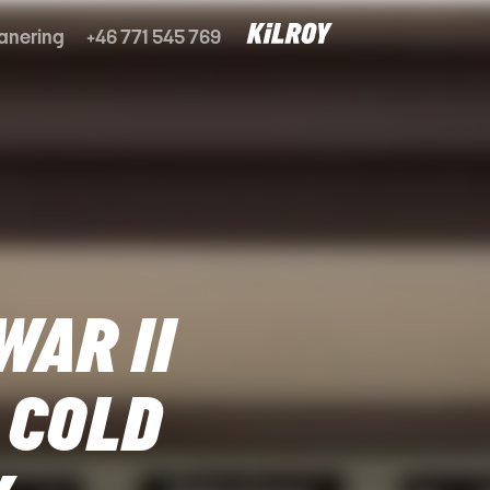
anering
+46 771 545 769
AR II
 COLD