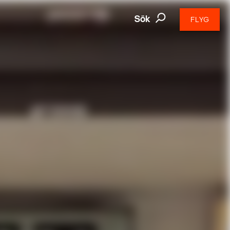
Sök
FLYG