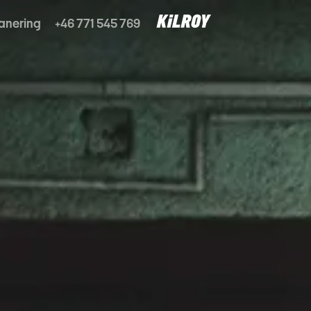
anering
+46 771 545 769