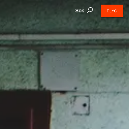
Sök
FLYG