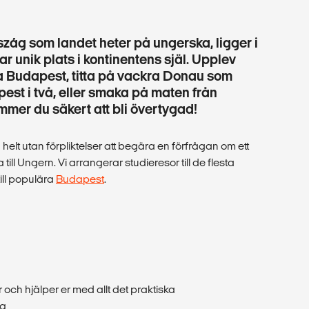
zág som landet heter på ungerska, ligger i
r unik plats i kontinentens själ. Upplev
a Budapest, titta på vackra Donau som
pest i två, eller smaka på maten från
mmer du säkert att bli övertygad!
h helt utan förpliktelser att begära en förfrågan om ett
till Ungern. Vi arrangerar studieresor till de flesta
ill populära
Budapest
.
och hjälper er med allt det praktiska
yg