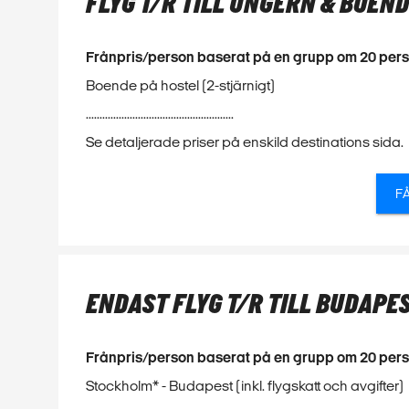
FLYG T/R TILL UNGERN & BOEN
Frånpris/person baserat på en grupp om 20 per
Boende på hostel (2-stjärnigt)
......................................................
Se detaljerade priser på enskild destinations sida.
F
ENDAST FLYG T/R TILL BUDAPE
Frånpris/person baserat på en grupp om 20 per
Stockholm* - Budapest (inkl. flygskatt och avgifter)