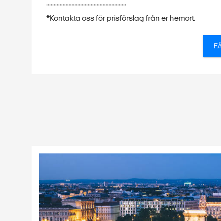
......................................................
*Kontakta oss för prisförslag från er hemort.
F