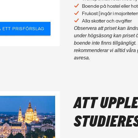
Boende på hostel eller hot
Frukost (ingår i majorite
Alla skatter och avgifter
Observera att priset kan änd
Å ETT PRISFÖRSLAG
under högsäsong kan priset öka
boende inte finns tillgängligt
rekommenderar vi alltid våra
avresa.
ATT UPPL
STUDIERES