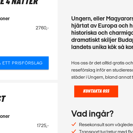
DE 4 NÄTTER
Ungern, eller Magyarors
soner
hjärtat av Europa och ha
2760,-
historiska och charmig
dramatiskt skiljer Buda
landets unika kök så ko
Hos oss är det alltid gratis oc
Å ETT PRISFÖRSLAG
reseförslag inför en studieresa 
städer i Ungern, bland annat t
KONTAKTA OSS
ST
Vad ingår?
soner
Resekonsult som vägleder 
1725,-
Transport tur/retur med fl