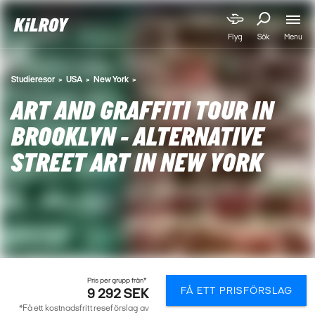
Menu
Flyg
Sök
Studieresor
USA
New York
ART AND GRAFFITI TOUR IN
BROOKLYN - ALTERNATIVE
STREET ART IN NEW YORK
Pris per grupp från*
FÅ ETT PRISFÖRSLAG
9 292 SEK
*Få ett kostnadsfritt reseförslag av