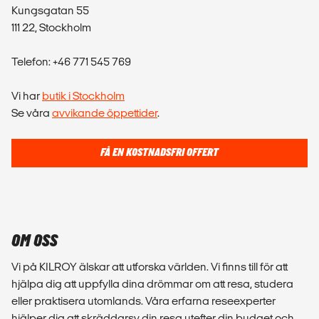
Kungsgatan 55
111 22, Stockholm
Telefon: +46 771 545 769
Vi har
butik i Stockholm
Se våra
avvikande öppettider
.
FÅ EN KOSTNADSFRI OFFERT
OM OSS
Vi på KILROY älskar att utforska världen. Vi finns till för att
hjälpa dig att uppfylla dina drömmar om att resa, studera
eller praktisera utomlands. Våra erfarna reseexperter
hjälper dig att skräddarsy din resa utefter din budget och