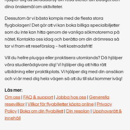
dina önskemål om aktiviteter.
Dessutom är vi bästa kompis med de flesta stora
flygbolagen! Det gör att vi kan boka billiga specialbiljetter
som du inte kan hitta genom de vanliga sökmotorerna på
nätet. Kontakta oss idag och berätta om din drömresa så
tar vi fram ett reseförslag – helt kostnadsfritt!
Vill du hellre plugga eller praktisera utomlands? Då hjälper
våra studierådgivare dig! Vi hjälper dig att hitta rätt
utbildning eller praktikplats. Vi hjälper dig med din ansökan
och vi är med dig hela vägen så att du till slut kommer iväg!
Läs mer:
Om oss
|
FAQ & support
|
Jobba hos oss
|
Generella
resevillkor
|
Villkor för flygbiljetter köpta online
|
Privacy
Policy
|
Boka om din flygbiljett
|
Din resplan
|
Upphovsrätt &
innehåll