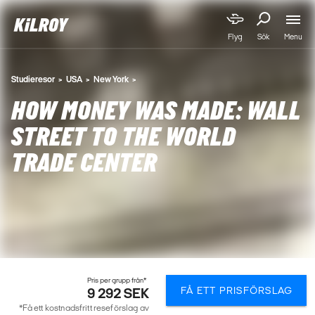
Menu
Flyg
Sök
Studieresor
USA
New York
HOW MONEY WAS MADE: WALL
STREET TO THE WORLD
TRADE CENTER
Pris per grupp från*
FÅ ETT PRISFÖRSLAG
9 292 SEK
*Få ett kostnadsfritt reseförslag av