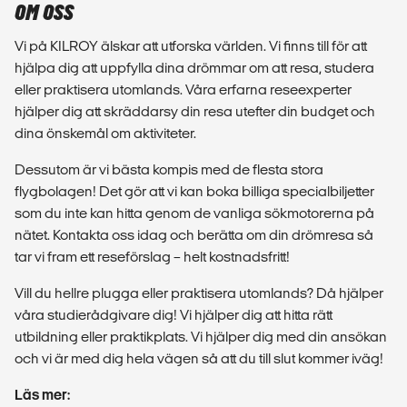
OM OSS
Vi på KILROY älskar att utforska världen. Vi finns till för att
hjälpa dig att uppfylla dina drömmar om att resa, studera
eller praktisera utomlands. Våra erfarna reseexperter
hjälper dig att skräddarsy din resa utefter din budget och
dina önskemål om aktiviteter.
Dessutom är vi bästa kompis med de flesta stora
flygbolagen! Det gör att vi kan boka billiga specialbiljetter
som du inte kan hitta genom de vanliga sökmotorerna på
nätet. Kontakta oss idag och berätta om din drömresa så
tar vi fram ett reseförslag – helt kostnadsfritt!
Vill du hellre plugga eller praktisera utomlands? Då hjälper
våra studierådgivare dig! Vi hjälper dig att hitta rätt
utbildning eller praktikplats. Vi hjälper dig med din ansökan
och vi är med dig hela vägen så att du till slut kommer iväg!
Läs mer: