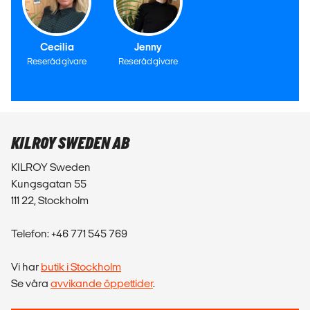
Cecilia
Jenny
Reserådgivare
Reserådgivare
KILROY SWEDEN AB
KILROY Sweden
Kungsgatan 55
111 22, Stockholm
Telefon: +46 771 545 769
Vi har
butik i Stockholm
Se våra
avvikande öppettider
.