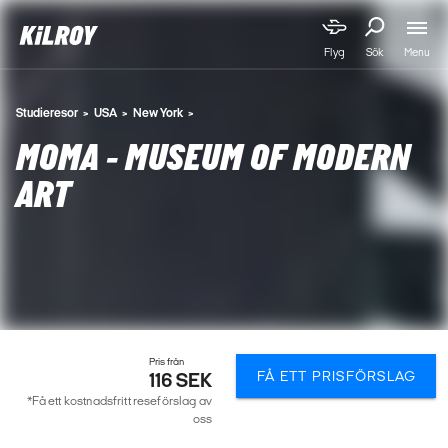
Menu
Flyg
Sök
Studieresor
USA
New York
MOMA - MUSEUM OF MODERN
ART
Pris från
FÅ ETT PRISFÖRSLAG
116 SEK
*Få ett kostnadsfritt reseförslag av
oss