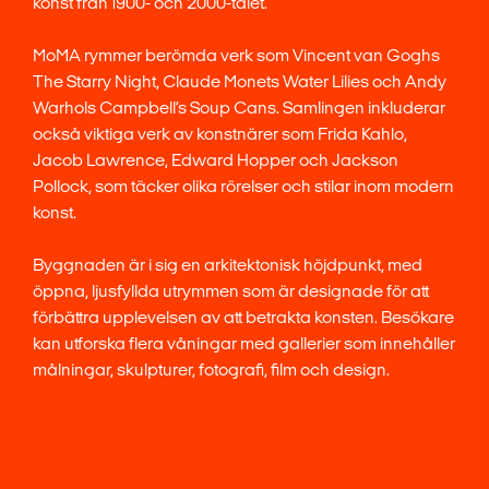
konst från 1900- och 2000-talet.
MoMA rymmer berömda verk som Vincent van Goghs
The Starry Night, Claude Monets Water Lilies och Andy
Warhols Campbell’s Soup Cans. Samlingen inkluderar
också viktiga verk av konstnärer som Frida Kahlo,
Jacob Lawrence, Edward Hopper och Jackson
Pollock, som täcker olika rörelser och stilar inom modern
konst.
Byggnaden är i sig en arkitektonisk höjdpunkt, med
öppna, ljusfyllda utrymmen som är designade för att
förbättra upplevelsen av att betrakta konsten. Besökare
kan utforska flera våningar med gallerier som innehåller
målningar, skulpturer, fotografi, film och design.