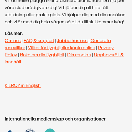
Vill du hellre plugga eller praktisera utomlands? Då hjälper
våra studierådgivare dig! Vi hjälper dig att hitta rätt
utbildning eller praktikplats. Vi hjälper dig med din ansökan
och vi är med dig hela vägen så att du till slut kommer iväg!
Läs mer:
Om oss
|
FAQ & support
|
Jobba hos oss
|
Generella
resevillkor
|
Villkor för flygbiljetter köpta online
|
Privacy
Policy
|
Boka om din flygbiljett
|
Din resplan
|
Upphovsrätt &
innehåll
KILROY in English
Internationella medlemskap och organisationer