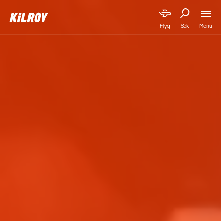
Menu
Flyg
Sök