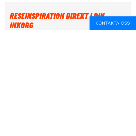
RESEINSPIRATION DIREKT I DIN
KONTAKTA OSS
INKORG
Registrera dig för att få massor av reseinspiration, tips
& tricks och de bästa reseförslagen direkt i din inkorg!
Förnamn *
Efternamn *
E-mail *