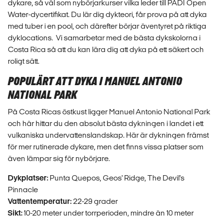
dykare, så väl som nybörjarkurser vilka leder till PADI Open
Water-dycertifikat. Du lär dig dykteori, får prova på att dyka
med tuber i en pool, och därefter börjar äventyret på riktiga
dyklocations. Vi samarbetar med de bästa dykskolorna i
Costa Rica så att du kan lära dig att dyka på ett säkert och
roligt sätt.
POPULÄRT ATT DYKA I MANUEL ANTONIO
NATIONAL PARK
På Costa Ricas östkust ligger Manuel Antonio National Park
och här hittar du den absolut bästa dykningen i landet i ett
vulkaniska undervattenslandskap. Här är dykningen främst
för mer rutinerade dykare, men det finns vissa platser som
även lämpar sig för nybörjare.
Dykplatser:
Punta Quepos, Geos' Ridge, The Devil's
Pinnacle
Vattentemperatur:
22-29 grader
Sikt:
10-20 meter under torrperioden, mindre än 10 meter