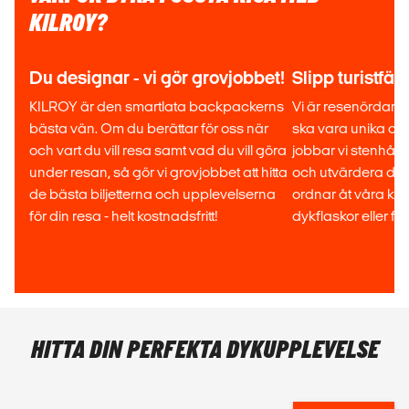
KILROY?
Du designar - vi gör grovjobbet!
Slipp turistfäl
KILROY är den smartlata backpackerns
Vi är resenördar oc
bästa vän. Om du berättar för oss när
ska vara unika och
och vart du vill resa samt vad du vill göra
jobbar vi stenhårt
under resan, så gör vi grovjobbet att hitta
och utvärdera de 
de bästa biljetterna och upplevelserna
ordnar åt våra kun
för din resa - helt kostnadsfritt!
dykflaskor eller fli
HITTA DIN PERFEKTA DYKUPPLEVELSE