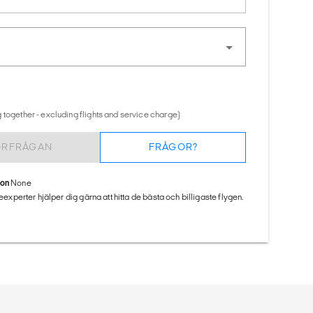
 together - excluding flights and service charge)
ÖRFRÅGAN
FRÅGOR?
ion
None
seexperter hjälper dig gärna att hitta de bästa och billigaste flygen.