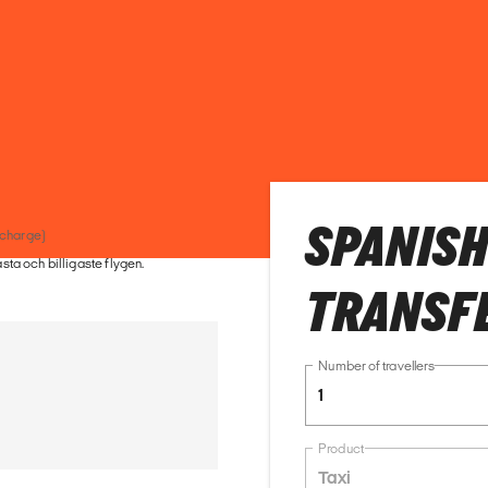
SPANISH
 charge)
ästa och billigaste flygen.
TRANSF
Number of travellers
1
Product
Taxi