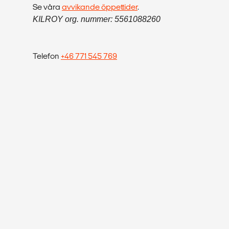
Se våra
avvikande öppettider
.
KILROY org. nummer: 5561088260
Telefon
+46 771 545 769