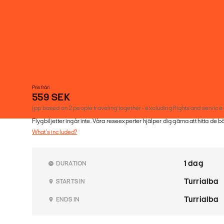
Pris från
559 SEK
(pp based on 2 people traveling together - excluding flights and service
Flygbiljetter ingår inte. Våra reseexperter hjälper dig gärna att hitta de b
What's included?
1 dag
DURATION
Turrialba
STARTS IN
Turrialba
ENDS IN