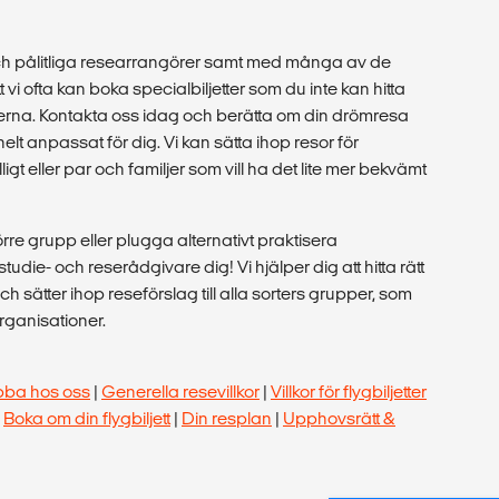
ch pålitliga researrangörer samt med många av de
 vi ofta kan boka specialbiljetter som du inte kan hitta
rna. Kontakta oss idag och berätta om din drömresa
helt anpassat för dig. Vi kan sätta ihop resor för
igt eller par och familjer som vill ha det lite mer bekvämt
örre grupp eller plugga alternativt praktisera
udie- och reserådgivare dig! Vi hjälper dig att hitta rätt
och sätter ihop reseförslag till alla sorters grupper, som
organisationer.
bba hos oss
|
Generella resevillkor
|
Villkor för flygbiljetter
|
Boka om din flygbiljett
|
Din resplan
|
Upphovsrätt &