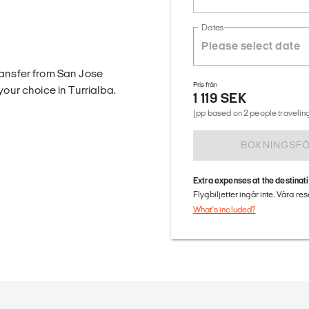
Dates
ransfer from San Jose
Pris från
your choice in Turrialba.
1 119 SEK
(pp based on 2 people traveling
BOKNINGSF
Extra expenses at the destinat
Flygbiljetter ingår inte. Våra re
What's included?