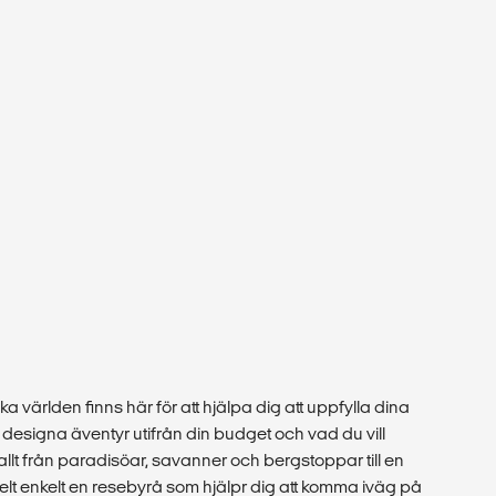
ka världen finns här för att hjälpa dig att uppfylla dina
esigna äventyr utifrån din budget och vad du vill
 allt från paradisöar, savanner och bergstoppar till en
r helt enkelt en resebyrå som hjälpr dig att komma iväg på