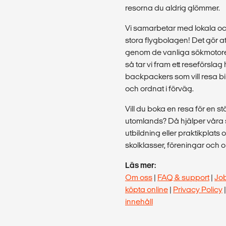
resorna du aldrig glömmer.
Vi samarbetar med lokala o
stora flygbolagen! Det gör att
genom de vanliga sökmotore
så tar vi fram ett reseförslag 
backpackers som vill resa bill
och ordnat i förväg.
Vill du boka en resa för en st
utomlands? Då hjälper våra st
utbildning eller praktikplats 
skolklasser, föreningar och 
Läs mer:
Om oss
|
FAQ & support
|
Jo
köpta online
|
Privacy Policy
innehåll