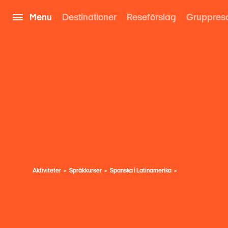
Menu
Destinationer
Reseförslag
Gruppres
Aktiviteter
Språkkurser
Spanska i Latinamerika