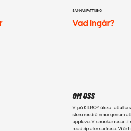
SAMMANFATTNING
r
Vad ingår?
OM OSS
Vi på KILROY älskar att utfors
stora resdrömmar genom att d
uppleva. Vi snackar resor till
roadtrip eller surfresa. Vi ä