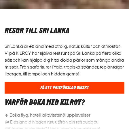
RESOR TILL SRI LANKA
Sri Lanka är ett land med otrolig, natur, kultur och atmosfär.
Vi på KILROY har själva rest runt på Sri Lanka på flera olika
sätt och kan hjälpa dig hitta dolda pärlor som många andra
missar. Från safariturer i Yala, tropiska stränder, teplantager
i bergen, till tempel och hidden gems!
FÅ ETT PRISFÖRSLAG DIREKT
VARFÖR BOKA MED KILROY?
✈️ Boka flyg, hotell, aktiviteter & upplevelser
🚐 Designa din egen rutt, utifrån din resbudget
🗺️ Ingen reskompis? Häng med på gruppresa!