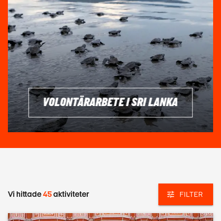
En reseförsäkring är viktig för att täcka eventuella
medicinska kostnader eller andra oväntade händelser
under din resa. Snåla inte in på det, det är så viktigt.
VACCINATIONER
Se till att du har rätt vaccinationsskydd innan du reser till Sri
Lanka. Rådgör med din vaccinationsklinik om vad som
rekommenderas för just dig.
VOLONTÄRARBETE I SRI LANKA
PENGAR
I Sri Lanka är Sri Lankanska rupier (LKR) valutan. Ha gärna
lite kontanter till hands då kortbetalning inte alltid fungerar
överallt. Men, du kommer absolut långt med kort.
ÄR DET DYRT ATT RESA I SRI LANKA?
Sri Lanka är en relativt prisvärd destination jämfört med
Vi hittade
45
aktiviteter
FILTER
många andra asiatiska länder. Kostnader för mat, transport
och boende är överkomliga, och det finns ett brett utbud av