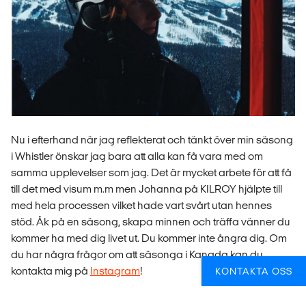
Nu i efterhand när jag reflekterat och tänkt över min säsong
i Whistler önskar jag bara att alla kan få vara med om
samma upplevelser som jag. Det är mycket arbete för att få
till det med visum m.m men Johanna på KILROY hjälpte till
med hela processen vilket hade vart svårt utan hennes
stöd. Åk på en säsong, skapa minnen och träffa vänner du
kommer ha med dig livet ut. Du kommer inte ångra dig. Om
du har några frågor om att säsonga i Kanada kan du
kontakta mig på
Instagram
!
KONTAKTA OSS
VILL DU GÖRA SAMMA ÄVENTYR SOM FREDRIK?