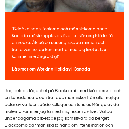
"Skidåkningen, festerna och människorna borta i
Kanada måste upplevas över en säsong istället för
en vecka. Åk på en säsong, skapa minnen och
träffa vänner du kommer ha med dig livet ut. Du
kommer inte ångra dig!"
Läs mer om Working Holiday i Kanada
Jag delade lägenhet på Blackcomb med två danskar och
en kanadensare och träffade människor från alla möjliga
delar av världen, både kollegor och turister. Många av de
möterna kommer jag ta med mig resten av livet
.
Väl där
under dagarna arbetade jag som liftvärd på berget
Blackcomb där man ska ta hand om liftens station och