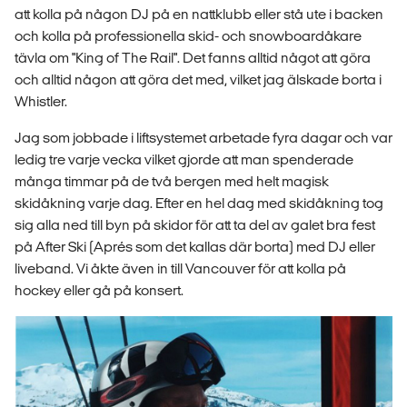
att kolla på någon DJ på en nattklubb eller stå ute i backen
och kolla på professionella skid- och snowboardåkare
tävla om "King of The Rail". Det fanns alltid något att göra
och alltid någon att göra det med, vilket jag älskade borta i
Whistler.
Jag som jobbade i liftsystemet arbetade fyra dagar och var
ledig tre varje vecka vilket gjorde att man spenderade
många timmar på de två bergen med helt magisk
skidåkning varje dag. Efter en hel dag med skidåkning tog
sig alla ned till byn på skidor för att ta del av galet bra fest
på After Ski (Aprés som det kallas där borta) med DJ eller
liveband. Vi åkte även in till Vancouver för att kolla på
hockey eller gå på konsert.