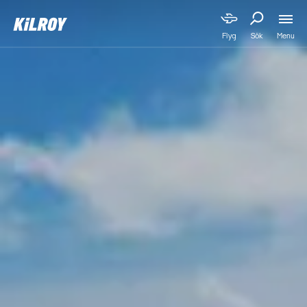
Menu
Flyg
Sök