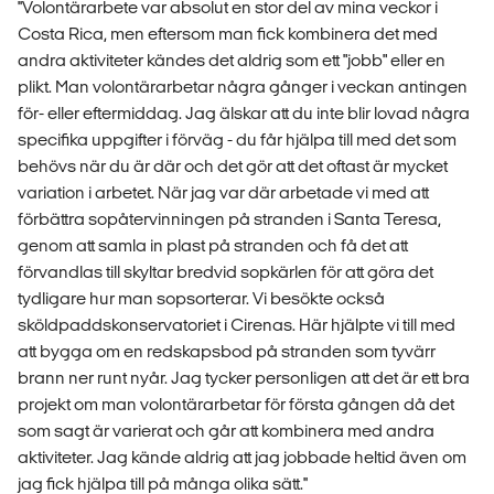
''Volontärarbete var absolut en stor del av mina veckor i
Costa Rica, men eftersom man fick kombinera det med
andra aktiviteter kändes det aldrig som ett "jobb" eller en
plikt. Man volontärarbetar några gånger i veckan antingen
för- eller eftermiddag. Jag älskar att du inte blir lovad några
specifika uppgifter i förväg - du får hjälpa till med det som
behövs när du är där och det gör att det oftast är mycket
variation i arbetet. När jag var där arbetade vi med att
förbättra sopåtervinningen på stranden i Santa Teresa,
genom att samla in plast på stranden och få det att
förvandlas till skyltar bredvid sopkärlen för att göra det
tydligare hur man sopsorterar. Vi besökte också
sköldpaddskonservatoriet i Cirenas. Här hjälpte vi till med
att bygga om en redskapsbod på stranden som tyvärr
brann ner runt nyår. Jag tycker personligen att det är ett bra
projekt om man volontärarbetar för första gången då det
som sagt är varierat och går att kombinera med andra
aktiviteter. Jag kände aldrig att jag jobbade heltid även om
jag fick hjälpa till på många olika sätt.''