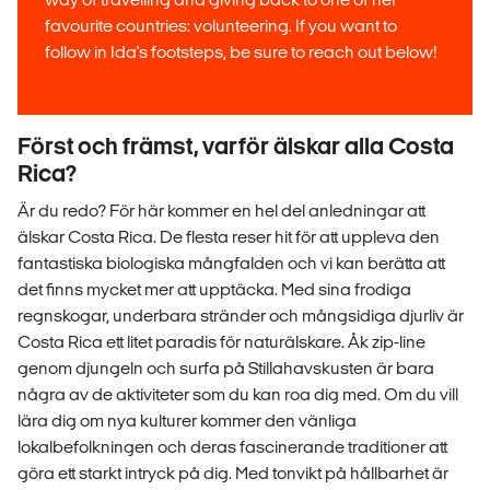
favourite countries: volunteering. If you want to
follow in Ida's footsteps, be sure to reach out below!
Först och främst, varför älskar alla Costa
Rica?
Är du redo? För här kommer en hel del anledningar att
älskar Costa Rica. De flesta reser hit för att uppleva den
fantastiska biologiska mångfalden och vi kan berätta att
det finns mycket mer att upptäcka. Med sina frodiga
regnskogar, underbara stränder och mångsidiga djurliv är
Costa Rica ett litet paradis för naturälskare. Åk zip-line
genom djungeln och surfa på Stillahavskusten är bara
några av de aktiviteter som du kan roa dig med. Om du vill
lära dig om nya kulturer kommer den vänliga
lokalbefolkningen och deras fascinerande traditioner att
göra ett starkt intryck på dig. Med tonvikt på hållbarhet är