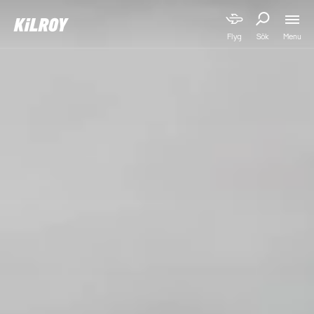
Menu
Flyg
Sök