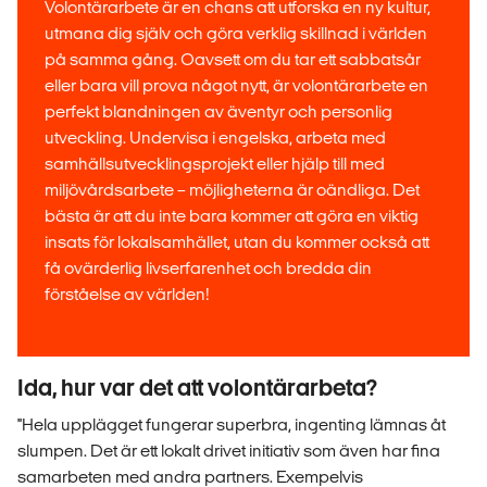
Volontärarbete är en chans att utforska en ny kultur,
utmana dig själv och göra verklig skillnad i världen
på samma gång. Oavsett om du tar ett sabbatsår
eller bara vill prova något nytt, är volontärarbete en
perfekt blandningen av äventyr och personlig
utveckling. Undervisa i engelska, arbeta med
samhällsutvecklingsprojekt eller hjälp till med
miljövårdsarbete – möjligheterna är oändliga. Det
bästa är att du inte bara kommer att göra en viktig
insats för lokalsamhället, utan du kommer också att
få ovärderlig livserfarenhet och bredda din
förståelse av världen!
Ida, hur var det att volontärarbeta?
''Hela upplägget fungerar superbra, ingenting lämnas åt
slumpen. Det är ett lokalt drivet initiativ som även har fina
samarbeten med andra partners. Exempelvis