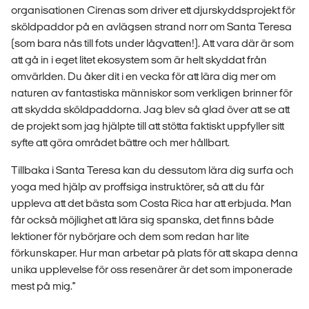
organisationen Cirenas som driver ett djurskyddsprojekt för
sköldpaddor på en avlägsen strand norr om Santa Teresa
(som bara nås till fots under lågvatten!). Att vara där är som
att gå in i eget litet ekosystem som är helt skyddat från
omvärlden. Du åker dit i en vecka för att lära dig mer om
naturen av fantastiska människor som verkligen brinner för
att skydda sköldpaddorna. Jag blev så glad över att se att
de projekt som jag hjälpte till att stötta faktiskt uppfyller sitt
syfte att göra området bättre och mer hållbart.
Tillbaka i Santa Teresa kan du dessutom lära dig surfa och
yoga med hjälp av proffsiga instruktörer, så att du får
uppleva att det bästa som Costa Rica har att erbjuda. Man
får också möjlighet att lära sig spanska, det finns både
lektioner för nybörjare och dem som redan har lite
förkunskaper. Hur man arbetar på plats för att skapa denna
unika upplevelse för oss resenärer är det som imponerade
mest på mig.''