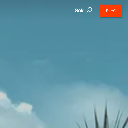
Sök
FLYG