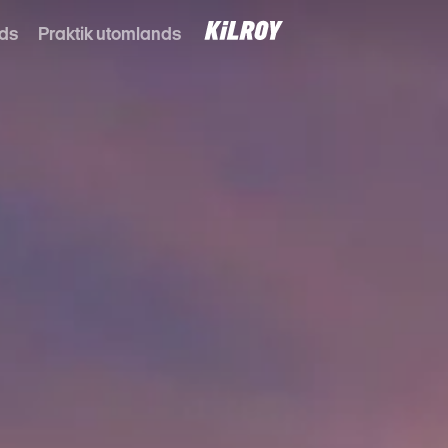
nds
Praktik utomlands