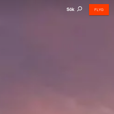
Sök
FLYG