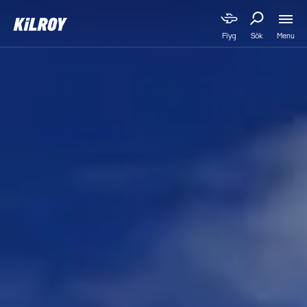
Menu
Flyg
Sök