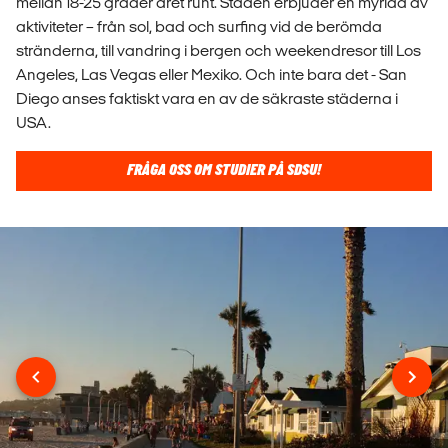
mellan 18-25 grader året runt. Staden erbjuder en myriad av
aktiviteter – från sol, bad och surfing vid de berömda
stränderna, till vandring i bergen och weekendresor till Los
Angeles, Las Vegas eller Mexiko. Och inte bara det - San
Diego anses faktiskt vara en av de säkraste städerna i
USA.
FRÅGA OSS OM STUDIER PÅ SDSU!