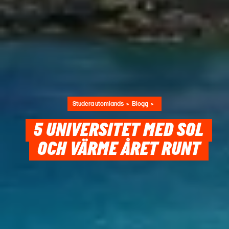
Studera utomlands
Blogg
5 UNIVERSITET MED SOL
OCH VÄRME ÅRET RUNT