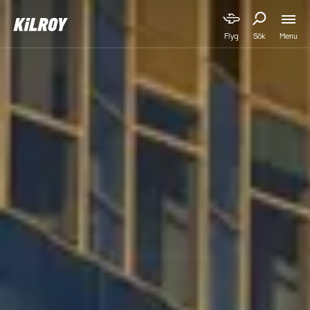
Menu
Flyg
Sök