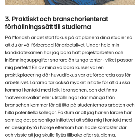
3. Praktiskt och branschorienterat
förhållningssätt till studierna
På Monash är det stort fokus på att planera dina studier så
att du är väl förberedd för arbetslivet. Under hela min
kandidatexamen har jag bara haft projektarbeten och
inlämningsuppgifter snarare än tunga tentor - vilket passar
mig perfekt! En av mina valbara kurser var en
praktikplacering där huvudfokus var att förbereda oss för
arbetslivet. Lärarna tar också mycket initiativ för att du ska
komma i kontakt med folk i branschen, och det finns
"nätverkskvällar" eller utställningar där många från
branschen kommer för att titta på studenternas arbeten och
hitta potentiella kollegor. Faktum är att jag har en lärare här
som tog det personliga initiativet att sätta mig i kontakt med
en designbyrå i Norge eftersom han hade kontakter där
och visste att jag skulle flytta tillbaka efter studierna.