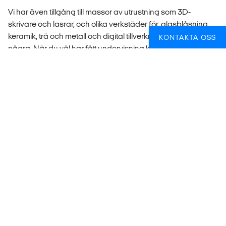
Vi har även tillgång till massor av utrustning som 3D-
skrivare och lasrar, och olika verkstäder för, glasblåsning,
keramik, trä och metall och digital tillverkning för att nämna
KONTAKTA OSS
några. När du väl har fått undervisning kan du använda
den som du vill!