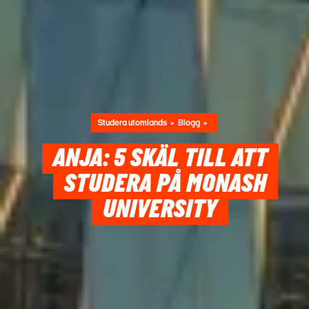
Studera utomlands
Blogg
ANJA: 5 SKÄL TILL ATT
STUDERA PÅ MONASH
UNIVERSITY