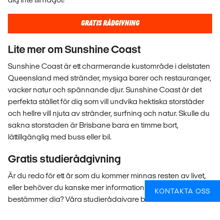
GRATIS RÅDGIVNING
Lite mer om Sunshine Coast
Sunshine Coast är ett charmerande kustområde i delstaten
Queensland med stränder, mysiga barer och restauranger,
vacker natur och spännande djur. Sunshine Coast är det
perfekta stället för dig som vill undvika hektiska storstäder
och hellre vill njuta av stränder, surfning och natur. Skulle du
sakna storstaden är Brisbane bara en timme bort,
lättillgänglig med buss eller bil.
Gratis studierådgivning
Är du redo för ett år som du kommer minnas resten av livet,
eller behöver du kanske mer information innan du
KONTAKTA OSS
bestämmer dig? Våra studierådgivare besvarar alla frågor
du kan tänkas ha om att studera utomlands, om skolan,