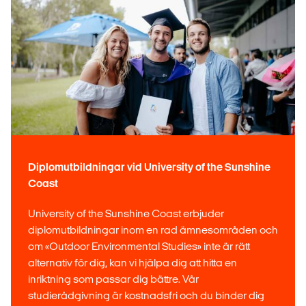
Diplomutbildningar vid University of the Sunshine
Coast
University of the Sunshine Coast erbjuder
diplomutbildningar inom en rad ämnesområden och
om «Outdoor Environmental Studies» inte är rätt
alternativ för dig, kan vi hjälpa dig att hitta en
inriktning som passar dig bättre. Vår
studierådgivning är kostnadsfri och du binder dig