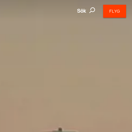
Sök
FLYG