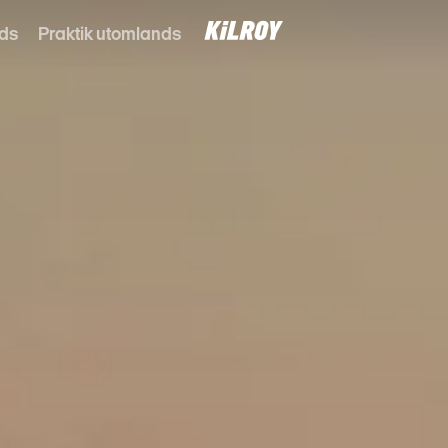
nds
Praktik utomlands