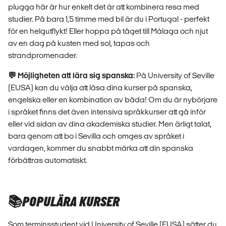
plugga här är hur enkelt det är att kombinera resa med
studier. På bara 1,5 timme med bil är du i Portugal - perfekt
för en helgutflykt! Eller hoppa på tåget till Málaga och njut
av en dag på kusten med sol, tapas och
strandpromenader.
💬 Möjligheten att lära sig spanska
:
På University of Seville
(EUSA) kan du välja att läsa dina kurser på spanska,
engelska eller en kombination av båda! Om du är nybörjare
i språket finns det även intensiva språkkurser att gå inför
eller vid sidan av dina akademiska studier. Men ärligt talat,
bara genom att bo i Sevilla och omges av språket i
vardagen, kommer du snabbt märka att din spanska
förbättras automatiskt.
📚POPULÄRA KURSER
Som terminsstudent vid University of Seville (EUSA) sätter du