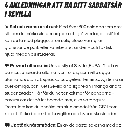
4 ANLEDNINGAR ATT HA DITT SABBATSÅR
I SEVILLA
☀️ Sol och värme året runt:
Med över 300 soldagar om året
slipper du mörka vintermorgnar och grå vardagar. I stället
kan du ta med plugget till en solig uteservering, en
grönskande park eller kanske till stranden - och faktiskt
njuta medan du studerar.
💸 Prisvärt alternativ:
University of Seville (EUSA) är ett av
de mest prisvärda alternativen för dig som vill plugga
utomlands utan att spräcka budgeten. Terminsavgifterna är
överkomliga, och livet i Sevilla är billigare än i många andra
studentstäder. Här får du helt enkelt mer för pengarna -
oavsett om det gäller boende, mat, eller vardagsliv.
Dessutom kan du ansöka om studiemedel från CSN som
kan att täcka både studieavgifter och levnadskostnader.
🛤️ Upptäck närområden:
En av de bästa sakerna med att