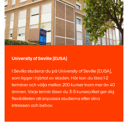
University of Seville (EUSA)
I Sevilla studerar du på University of Seville (EUSA),
som ligger i hjärtat av staden. Här kan du läsa 1-2
terminer och välja mellan 200 kurser inom mer än 40
ämnen. Varje termin läser du 3-5 kurser,vilket ger dig
flexibiliteten att anpassa studierna efter dina
intressen och behov.