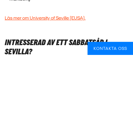
Läs mer om University of Seville (EUSA).
INTRESSERAD AV ETT SABBATSÅR I
KONTAKTA OSS
SEVILLA?
När du ansöker om att läsa en termin på University of Seville
(EUSA) genom oss, får du en personlig studierådgivare
som hjälper dig genom hela processen - från de allra första
frågorna om utlandsstudier till att allt är klart inför avresa. Vi
hjälper dig med ansökan, studieavgifter, antagningskrav
och praktiska saker som boende, visum, flygbiljetter och
försäkring.
Vår hjälp är helt gratis, och det kostar aldrig något extra att
ansöka via oss.