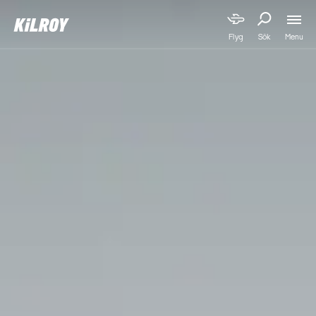
Menu
Flyg
Sök