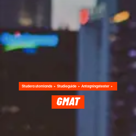
Studera utomlands
Studieguide
Antagningstester
GMAT