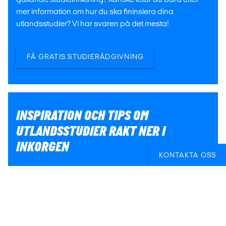
mer information om hur du ska fininsiera dina
utlandsstudier? Vi har svaren på det mesta!
FÅ GRATIS STUDIERÅDGIVNING
INSPIRATION OCH TIPS OM
UTLANDSSTUDIER RAKT NER I
INKORGEN
KONTAKTA OSS
Få värdefulla insikter som hjälper dig att fatta rätt beslut
kring dina utlandsstudier. Vi ger dig månatlig
inspiration och information om de nyaste
studieprogrammen, stipendiemöjligheter och mycket
mer!