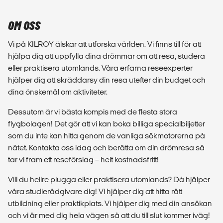
OM OSS
Vi på KILROY älskar att utforska världen. Vi finns till för att
hjälpa dig att uppfylla dina drömmar om att resa, studera
eller praktisera utomlands. Våra erfarna reseexperter
hjälper dig att skräddarsy din resa utefter din budget och
dina önskemål om aktiviteter.
Dessutom är vi bästa kompis med de flesta stora
flygbolagen! Det gör att vi kan boka billiga specialbiljetter
som du inte kan hitta genom de vanliga sökmotorerna på
nätet. Kontakta oss idag och berätta om din drömresa så
tar vi fram ett reseförslag – helt kostnadsfritt!
Vill du hellre plugga eller praktisera utomlands? Då hjälper
våra studierådgivare dig! Vi hjälper dig att hitta rätt
utbildning eller praktikplats. Vi hjälper dig med din ansökan
och vi är med dig hela vägen så att du till slut kommer iväg!