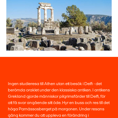
Ingen studieresa till Athen utan ett besök i Delfi - det
berömda oraklet under den klassiska antiken. I antikens
Grekland gjorde människor pilgrimsfärder till Delfi, för
att få svar angående sitt öde. Hyr en buss och res till det
höga Parnássosberget på morgonen. Under resans
gång kommer du att uppleva en förändring i