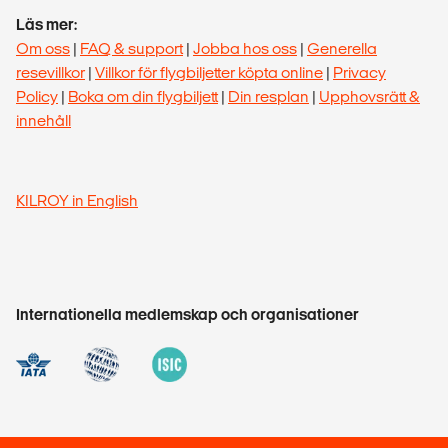
Läs mer:
Om oss
|
FAQ & support
|
Jobba hos oss
|
Generella
resevillkor
|
Villkor för flygbiljetter köpta online
|
Privacy
Policy
|
Boka om din flygbiljett
|
Din resplan
|
Upphovsrätt &
innehåll
KILROY in English
Internationella medlemskap och organisationer