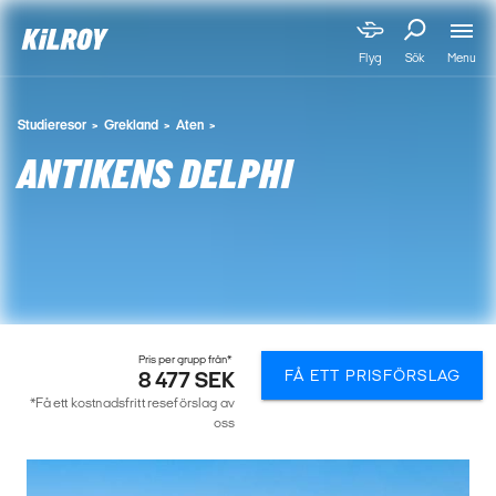
Menu
Flyg
Sök
Studieresor
Grekland
Aten
ANTIKENS DELPHI
Pris per grupp från*
FÅ ETT PRISFÖRSLAG
8 477 SEK
*Få ett kostnadsfritt reseförslag av
oss