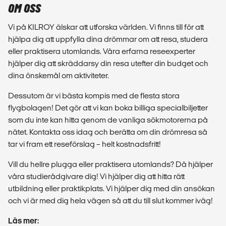
OM OSS
Vi på KILROY älskar att utforska världen. Vi finns till för att
hjälpa dig att uppfylla dina drömmar om att resa, studera
eller praktisera utomlands. Våra erfarna reseexperter
hjälper dig att skräddarsy din resa utefter din budget och
dina önskemål om aktiviteter.
Dessutom är vi bästa kompis med de flesta stora
flygbolagen! Det gör att vi kan boka billiga specialbiljetter
som du inte kan hitta genom de vanliga sökmotorerna på
nätet. Kontakta oss idag och berätta om din drömresa så
tar vi fram ett reseförslag – helt kostnadsfritt!
Vill du hellre plugga eller praktisera utomlands? Då hjälper
våra studierådgivare dig! Vi hjälper dig att hitta rätt
utbildning eller praktikplats. Vi hjälper dig med din ansökan
och vi är med dig hela vägen så att du till slut kommer iväg!
Läs mer: