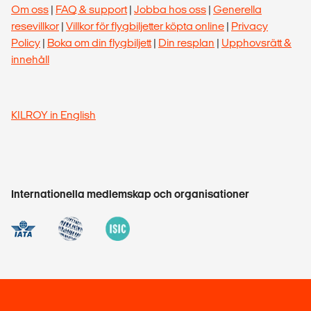
Om oss
|
FAQ & support
|
Jobba hos oss
|
Generella
resevillkor
|
Villkor för flygbiljetter köpta online
|
Privacy
Policy
|
Boka om din flygbiljett
|
Din resplan
|
Upphovsrätt &
innehåll
KILROY in English
Internationella medlemskap och organisationer