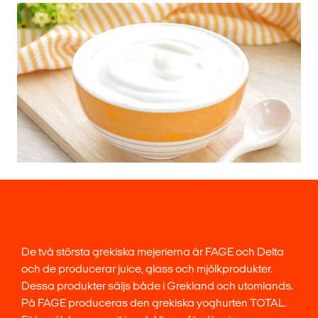
De två största grekiska mejerierna är FAGE och Delta
och de producerar juice, glass och mjölkprodukter.
Dessa produkter säljs både i Grekland och utomlands.
På FAGE produceras den grekiska yoghurten TOTAL.