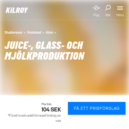
Menu
Flyg
Sök
Studieresor
Grekland
Aten
JUICE-, GLASS- OCH
MJÖLKPRODUKTION
Pris från
FÅ ETT PRISFÖRSLAG
104 SEK
*Få ett kostnadsfritt reseförslag av
oss