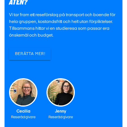
ATEN?
Vi tar fram ett reseförslag på transport och boende för
hela gruppen, kostandsfritt och helt utan förpliktelser.
Tillsammans hittar vi en studieresa som passar era
önskemål och budget.
BERÄTTA MER!
Cecilia
Jenny
Reserådgivare
Reserådgivare