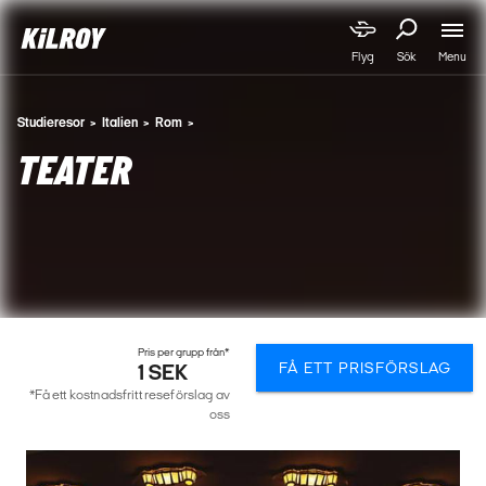
Menu
Flyg
Sök
Studieresor
Italien
Rom
TEATER
Pris per grupp från*
FÅ ETT PRISFÖRSLAG
1 SEK
*Få ett kostnadsfritt reseförslag av
oss