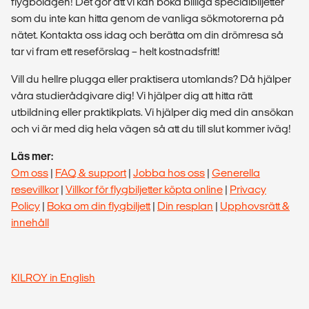
flygbolagen! Det gör att vi kan boka billiga specialbiljetter
som du inte kan hitta genom de vanliga sökmotorerna på
nätet. Kontakta oss idag och berätta om din drömresa så
tar vi fram ett reseförslag – helt kostnadsfritt!
Vill du hellre plugga eller praktisera utomlands? Då hjälper
våra studierådgivare dig! Vi hjälper dig att hitta rätt
utbildning eller praktikplats. Vi hjälper dig med din ansökan
och vi är med dig hela vägen så att du till slut kommer iväg!
Läs mer:
Om oss
|
FAQ & support
|
Jobba hos oss
|
Generella
resevillkor
|
Villkor för flygbiljetter köpta online
|
Privacy
Policy
|
Boka om din flygbiljett
|
Din resplan
|
Upphovsrätt &
innehåll
KILROY in English