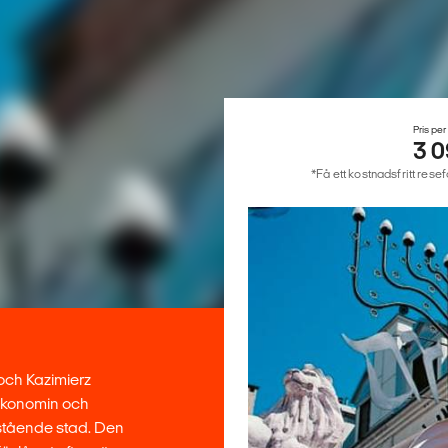
Pris per
3 0
*Få ett kostnadsfritt rese
s och Kazimierz
 ekonomin och
fristående stad. Den