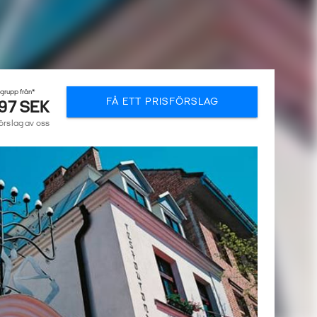
 grupp från*
FÅ ETT PRISFÖRSLAG
97 SEK
förslag av oss