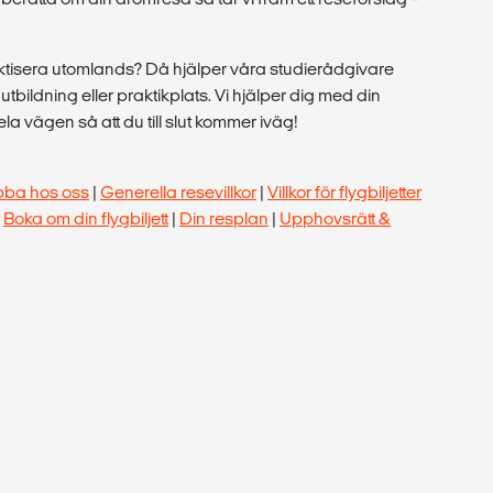
raktisera utomlands? Då hjälper våra studierådgivare
tt utbildning eller praktikplats. Vi hjälper dig med din
a vägen så att du till slut kommer iväg!
bba hos oss
|
Generella resevillkor
|
Villkor för flygbiljetter
|
Boka om din flygbiljett
|
Din resplan
|
Upphovsrätt &