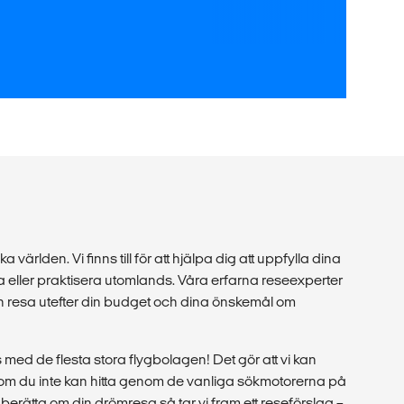
a världen. Vi finns till för att hjälpa dig att uppfylla dina
 eller praktisera utomlands. Våra erfarna reseexperter
in resa utefter din budget och dina önskemål om
med de flesta stora flygbolagen! Det gör att vi kan
r som du inte kan hitta genom de vanliga sökmotorerna på
berätta om din drömresa så tar vi fram ett reseförslag –