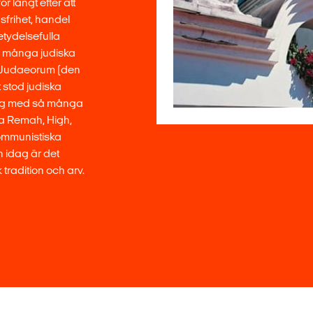
ör långt efter att
sfrihet, handel
betydelsefulla
ör många judiska
m Judaeorum (den
 stod judiska
ing med så många
na Remah, High,
kommunistiska
 idag är det
tradition och arv.