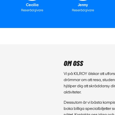
Cecilia
Jenny
Reserådgivare
Reserådgivare
OM OSS
Vi på KILROY älskar att utforsk
drömmar om att resa, studera
hjälper dig att skräddarsy d
aktiviteter.
Dessutom är vi bästa kompis 
boka billiga specialbiljette
nätet. Kontakta oss idag och 