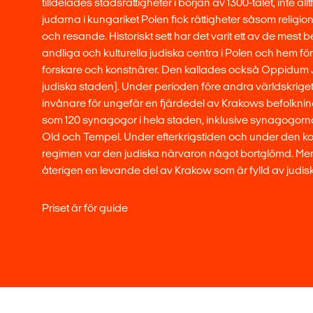
tilldelades stadsrättigheter i början av 1300-talet, inte alltf
judarna i kungariket Polen fick rättigheter såsom religion
och resande. Historiskt sett har det varit ett av de mest 
andliga och kulturella judiska centra i Polen och hem f
forskare och konstnärer. Den kallades också Oppidu
judiska staden). Under perioden före andra världskriget
invånare för ungefär en fjärdedel av Krakows befolkn
som 120 synagogor i hela staden, inklusive synagogor
Old och Tempel. Under efterkrigstiden och under den 
regimen var den judiska närvaron något bortglömd. Men
återigen en levande del av Krakow som är fylld av judisk 
Priset är för guide