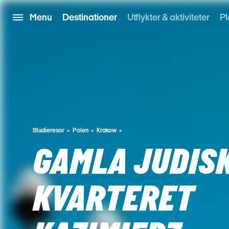
Menu
Destinationer
Utflykter & aktiviteter
Pl
Studieresor
Polen
Krakow
GAMLA JUDIS
KVARTERET