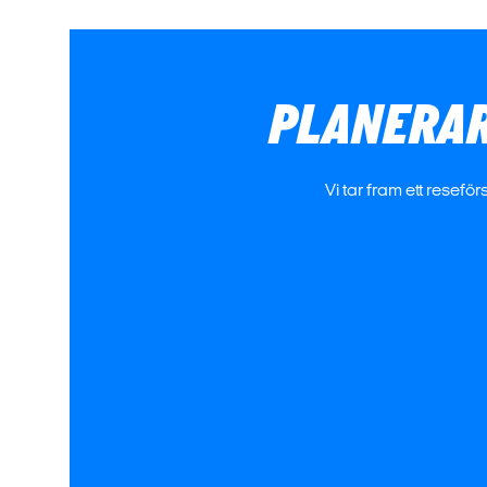
PLANERAR
Vi tar fram ett rese