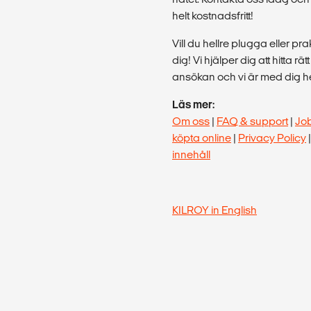
helt kostnadsfritt!
Vill du hellre plugga eller p
dig! Vi hjälper dig att hitta rä
ansökan och vi är med dig hel
Läs mer:
Om oss
|
FAQ & support
|
Jo
köpta online
|
Privacy Policy
innehåll
KILROY in English