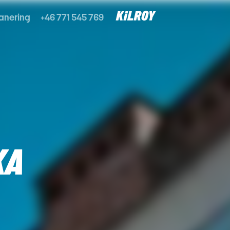
anering
+46 771 545 769
KA