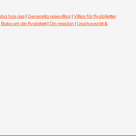
bba hos oss
|
Generella resevillkor
|
Villkor för flygbiljetter
|
Boka om din flygbiljett
|
Din resplan
|
Upphovsrätt &