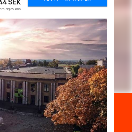
44 SEK
förslag av oss