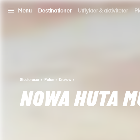
Menu
Destinationer
Utflykter & aktiviteter
Pl
Studieresor
Polen
Krakow
NOWA HUTA M