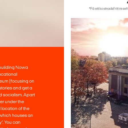
*Få ett kostnadsfritt rese
building Nowa
ucational
seum (focusing on
tories and get a
d socialism. Apart
ter under the
 location of the
 which houses an
y’. You can