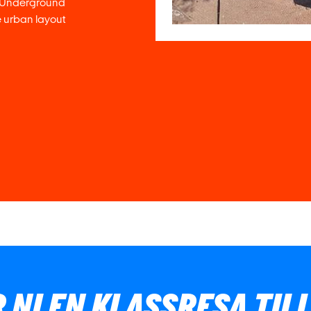
 Underground
 urban layout
 NI EN KLASSRESA TIL