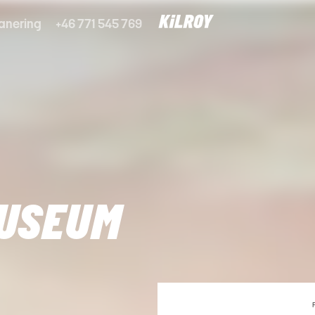
anering
+46 771 545 769
USEUM
P