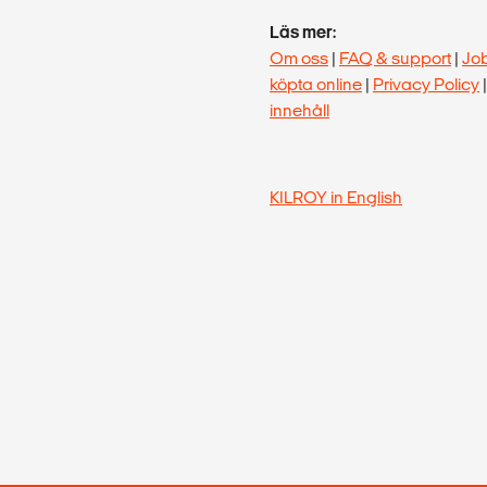
Läs mer:
Om oss
|
FAQ & support
|
Jo
köpta online
|
Privacy Policy
innehåll
KILROY in English