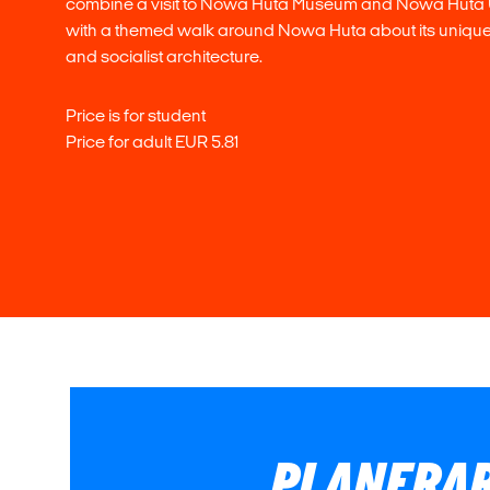
combine a visit to Nowa Huta Museum and Nowa Huta
with a themed walk around Nowa Huta about its unique
and socialist architecture.
Price is for student
Price for adult EUR 5.81
PLANERAR