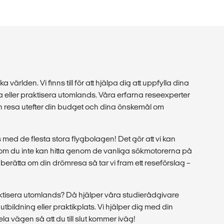
a världen. Vi finns till för att hjälpa dig att uppfylla dina
 eller praktisera utomlands. Våra erfarna reseexperter
in resa utefter din budget och dina önskemål om
med de flesta stora flygbolagen! Det gör att vi kan
r som du inte kan hitta genom de vanliga sökmotorerna på
berätta om din drömresa så tar vi fram ett reseförslag –
raktisera utomlands? Då hjälper våra studierådgivare
tt utbildning eller praktikplats. Vi hjälper dig med din
a vägen så att du till slut kommer iväg!