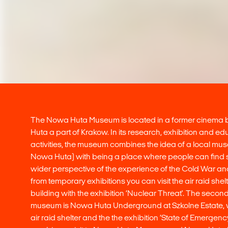
The Nowa Huta Museum is located in a former cinema 
Huta a part of Krakow. In its research, exhibition and ed
activities, the museum combines the idea of a local mu
Nowa Huta) with being a place where people can find s
wider perspective of the experience of the Cold War an
from temporary exhibitions you can visit the air raid shel
building with the exhibition ‘Nuclear Threat'. The second
museum is Nowa Huta Underground at Szkolne Estate,
air raid shelter and the the exhibition ‘State of Emergenc