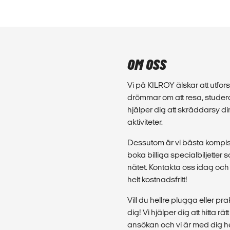
OM OSS
Vi på KILROY älskar att utforsk
drömmar om att resa, studera
hjälper dig att skräddarsy d
aktiviteter.
Dessutom är vi bästa kompis 
boka billiga specialbiljette
nätet. Kontakta oss idag och 
helt kostnadsfritt!
Vill du hellre plugga eller p
dig! Vi hjälper dig att hitta rä
ansökan och vi är med dig hel