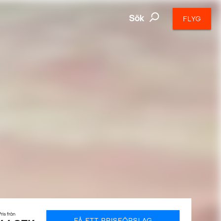
Sök
FLYG
ris från
FÅ ETT PRISFÖRSLAG