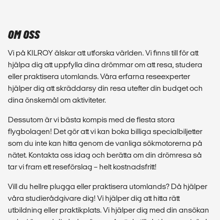
OM OSS
Vi på KILROY älskar att utforska världen. Vi finns till för att
hjälpa dig att uppfylla dina drömmar om att resa, studera
eller praktisera utomlands. Våra erfarna reseexperter
hjälper dig att skräddarsy din resa utefter din budget och
dina önskemål om aktiviteter.
Dessutom är vi bästa kompis med de flesta stora
flygbolagen! Det gör att vi kan boka billiga specialbiljetter
som du inte kan hitta genom de vanliga sökmotorerna på
nätet. Kontakta oss idag och berätta om din drömresa så
tar vi fram ett reseförslag – helt kostnadsfritt!
Vill du hellre plugga eller praktisera utomlands? Då hjälper
våra studierådgivare dig! Vi hjälper dig att hitta rätt
utbildning eller praktikplats. Vi hjälper dig med din ansökan