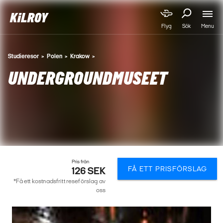
Menu
Flyg
Sök
Studieresor
Polen
Krakow
UNDERGROUNDMUSEET
Pris från
FÅ ETT PRISFÖRSLAG
126 SEK
*Få ett kostnadsfritt reseförslag av
oss