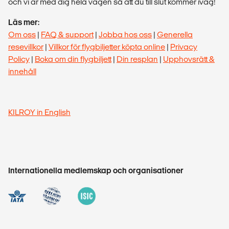
och vi är med dig hela vägen så att du till slut kommer iväg!
Läs mer:
Om oss
|
FAQ & support
|
Jobba hos oss
|
Generella
resevillkor
|
Villkor för flygbiljetter köpta online
|
Privacy
Policy
|
Boka om din flygbiljett
|
Din resplan
|
Upphovsrätt &
innehåll
KILROY in English
Internationella medlemskap och organisationer