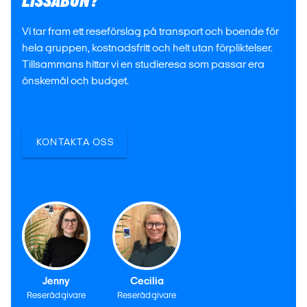
LISSABON?
Vi tar fram ett reseförslag på transport och boende för
hela gruppen, kostnadsfritt och helt utan förpliktelser.
Tillsammans hittar vi en studieresa som passar era
önskemål och budget.
KONTAKTA OSS
Jenny
Cecilia
Reserådgivare
Reserådgivare