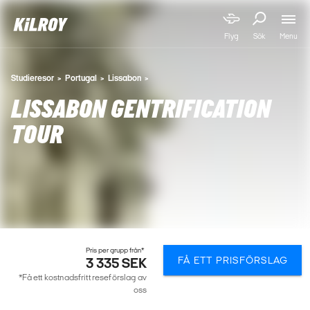
Menu
Flyg
Sök
Studieresor
Portugal
Lissabon
LISSABON GENTRIFICATION
TOUR
Pris per grupp från*
FÅ ETT PRISFÖRSLAG
3 335 SEK
*Få ett kostnadsfritt reseförslag av
oss