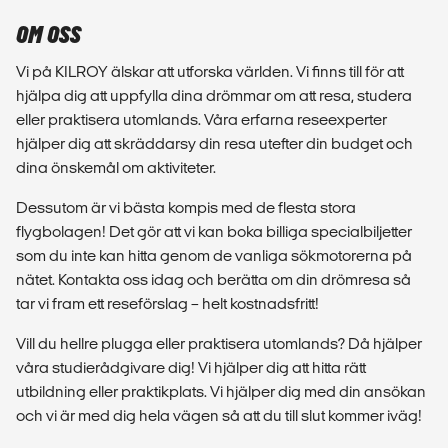
OM OSS
Vi på KILROY älskar att utforska världen. Vi finns till för att
hjälpa dig att uppfylla dina drömmar om att resa, studera
eller praktisera utomlands. Våra erfarna reseexperter
hjälper dig att skräddarsy din resa utefter din budget och
dina önskemål om aktiviteter.
Dessutom är vi bästa kompis med de flesta stora
flygbolagen! Det gör att vi kan boka billiga specialbiljetter
som du inte kan hitta genom de vanliga sökmotorerna på
nätet. Kontakta oss idag och berätta om din drömresa så
tar vi fram ett reseförslag – helt kostnadsfritt!
Vill du hellre plugga eller praktisera utomlands? Då hjälper
våra studierådgivare dig! Vi hjälper dig att hitta rätt
utbildning eller praktikplats. Vi hjälper dig med din ansökan
och vi är med dig hela vägen så att du till slut kommer iväg!