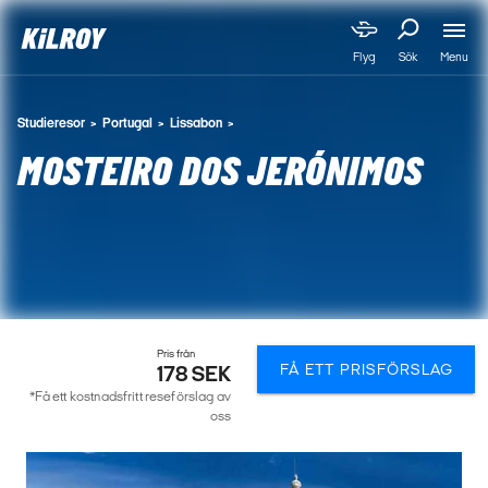
Menu
Flyg
Sök
Studieresor
Portugal
Lissabon
MOSTEIRO DOS JERÓNIMOS
Pris från
FÅ ETT PRISFÖRSLAG
178 SEK
*Få ett kostnadsfritt reseförslag av
oss