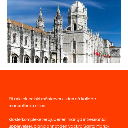
Ett arkitektoniskt mästerverk i den så kallade
manuelinska stilen.
Klosterkomplexet erbjuder en mängd intressanta
upplevelser, bland annat den vackra Santa Maria-