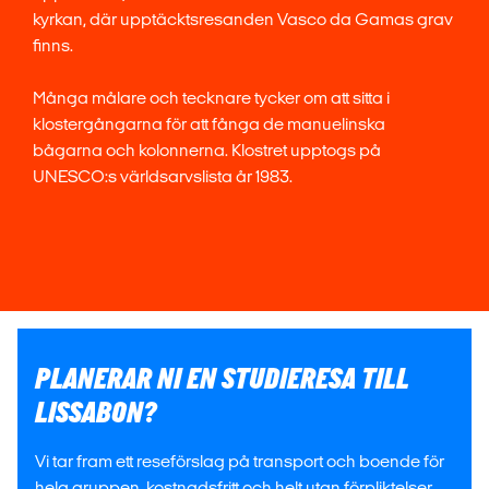
kyrkan, där upptäcktsresanden Vasco da Gamas grav
finns.
Många målare och tecknare tycker om att sitta i
klostergångarna för att fånga de manuelinska
bågarna och kolonnerna. Klostret upptogs på
UNESCO:s världsarvslista år 1983.
PLANERAR NI EN STUDIERESA TILL
LISSABON?
Vi tar fram ett reseförslag på transport och boende för
hela gruppen, kostnadsfritt och helt utan förpliktelser.