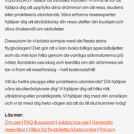
Vi på KILROY älskar att utforska världen. Vi finns till för att
hjälpa dig att uppfylla dina drömmar om att resa, studera
eller praktisera utomlands. Våra erfarna reseexperter
hjälper dig att skräddarsy din resa utefter din budget och
dina önskemål om aktiviteter.
Dessutom är vi bästa kompis med de flesta stora
flygbolagen! Det gör att vi kan boka billiga specialbiljetter
som du inte kan hitta genom de vanliga sökmotorerna på
nätet. Kontakta oss idag och berätta om din drömresa så
tar vi fram ett reseförslag – helt kostnadsfritt!
Vill du hellre plugga eller praktisera utomlands? Då hjälper
våra studierådgivare dig! Vi hjälper dig att hitta rätt
utbildning eller praktikplats. Vi hjälper dig med din ansökan
och vi är med dig hela vägen så att du till slut kommer iväg!
Läs mer:
Om oss
|
FAQ & support
|
Jobba hos oss
|
Generella
resevillkor
|
Villkor för flygbiljetter köpta online
|
Privacy