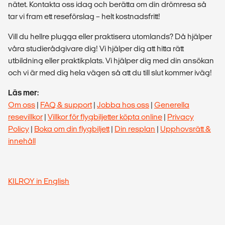
nätet. Kontakta oss idag och berätta om din drömresa så
tar vi fram ett reseförslag – helt kostnadsfritt!
Vill du hellre plugga eller praktisera utomlands? Då hjälper
våra studierådgivare dig! Vi hjälper dig att hitta rätt
utbildning eller praktikplats. Vi hjälper dig med din ansökan
och vi är med dig hela vägen så att du till slut kommer iväg!
Läs mer:
Om oss
|
FAQ & support
|
Jobba hos oss
|
Generella
resevillkor
|
Villkor för flygbiljetter köpta online
|
Privacy
Policy
|
Boka om din flygbiljett
|
Din resplan
|
Upphovsrätt &
innehåll
KILROY in English