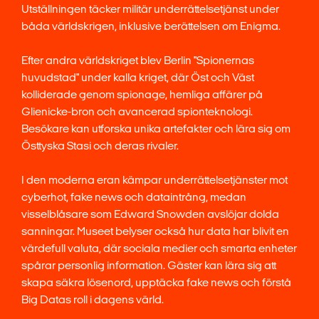
Utställningen täcker militär underrättelsetjänst under
båda världskrigen, inklusive berättelsen om Enigma.
Efter andra världskriget blev Berlin "Spionernas
huvudstad" under kalla kriget, där Öst och Väst
kolliderade genom spionage, hemliga affärer på
Glienicke-bron och avancerad spionteknologi.
Besökare kan utforska unika artefakter och lära sig om
Östtyska Stasi och deras rivaler.
I den moderna eran kämpar underrättelsetjänster mot
cyberhot, fake news och dataintrång, medan
visselblåsare som Edward Snowden avslöjar dolda
sanningar. Museet belyser också hur data har blivit en
värdefull valuta, där sociala medier och smarta enheter
spårar personlig information. Gäster kan lära sig att
skapa säkra lösenord, upptäcka fake news och förstå
Big Datas roll i dagens värld.