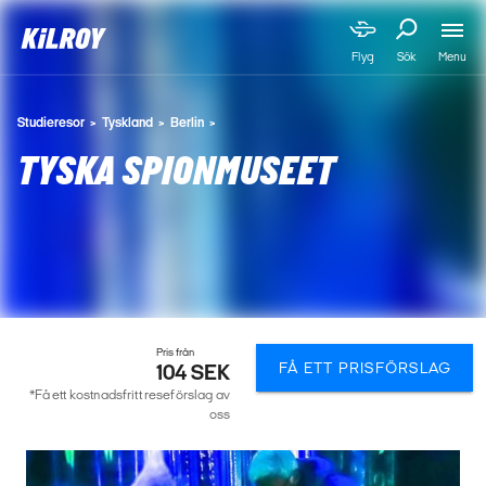
Menu
Flyg
Sök
Studieresor
Tyskland
Berlin
TYSKA SPIONMUSEET
Pris från
FÅ ETT PRISFÖRSLAG
104 SEK
*Få ett kostnadsfritt reseförslag av
oss