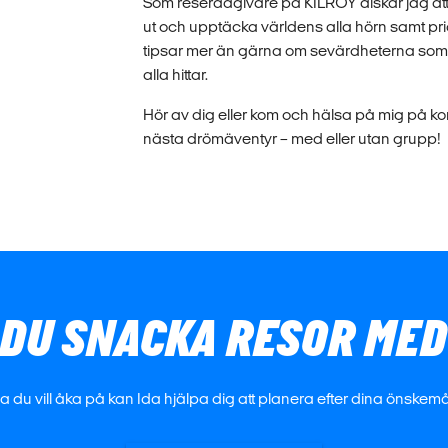
Som reserådgivare på KILROY älskar jag att 
ut och upptäcka världens alla hörn samt pri
tipsar mer än gärna om sevärdheterna som är
alla hittar.
Hör av dig eller kom och hälsa på mig på kont
nästa drömäventyr – med eller utan grupp!
 DU SNACKA RESOR MED
sa du vill åka på kan Ida hjälpa dig att planera efter dina önskem