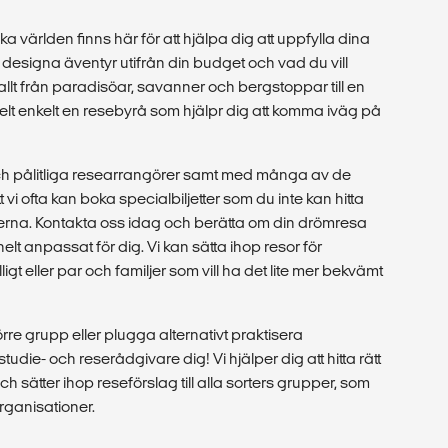
ka världen finns här för att hjälpa dig att uppfylla dina
esigna äventyr utifrån din budget och vad du vill
 allt från paradisöar, savanner och bergstoppar till en
r helt enkelt en resebyrå som hjälpr dig att komma iväg på
ch pålitliga researrangörer samt med många av de
 vi ofta kan boka specialbiljetter som du inte kan hitta
rna. Kontakta oss idag och berätta om din drömresa
helt anpassat för dig. Vi kan sätta ihop resor för
igt eller par och familjer som vill ha det lite mer bekvämt
örre grupp eller plugga alternativt praktisera
udie- och reserådgivare dig! Vi hjälper dig att hitta rätt
och sätter ihop reseförslag till alla sorters grupper, som
organisationer.