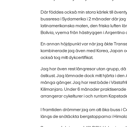
Där föddes också min stora kärlek till ävent
bussresa i Sydamerika i 2 månader där jag
latinamerikanska maten, den friska luften lä
Bolivia, vyerna från hästryggen i Argentina oc
En annan höjdpunkt var när jag åkte Transsi
kombinerade jag även med Korea, Japan och 
också tog mitt dykcertifikat.
Jag har även rest långresor utan grupp, då j
östkust. Jag lämnade dock mitt hjärta i den 
många gånger. Jag har rest både i Västafrik
Kilimanjaro. Under 6 månader praktiserade 
arrangerar cykelturer i och runtom Kapstad
I framtiden drömmer jag om att åka buss i C
längs de snötäckta bergstopparna i Himalay