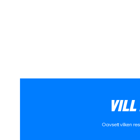
VILL
Oavsett vilken re