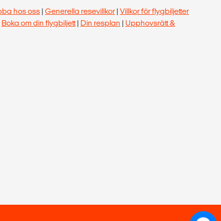
bba hos oss
|
Generella resevillkor
|
Villkor för flygbiljetter
|
Boka om din flygbiljett
|
Din resplan
|
Upphovsrätt &