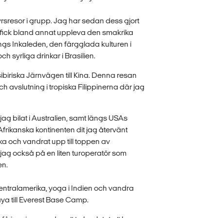
yrsresor i grupp. Jag har sedan dess gjort
 fick bland annat uppleva den smakrika
ngs Inkaleden, den färgglada kulturen i
h syrliga drinkar i Brasilien.
biriska Järnvägen till Kina. Denna resan
avslutning i tropiska Filippinerna där jag
ag bilat i Australien, samt längs USAs
Afrikanska kontinenten dit jag återvänt
a och vandrat upp till toppen av
jag också på en liten turoperatör som
en.
entralamerika, yoga i Indien och vandra
a till Everest Base Camp.