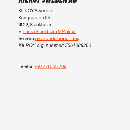
KILROY SWEDEN AB
KILROY Sweden
Kungsgatan 55
111 22, Stockholm
Vi
finns i Stockholm & Malmö.
Se våra
avvikande öppettider
.
KILROY org. nummer: 5561088260
Telefon
+46 771 545 769