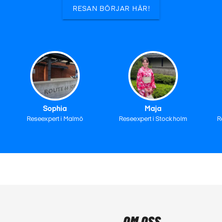
RESAN BÖRJAR HÄR!
Sophia
Maja
Reseexpert i Malmö
Reseexpert i Stockholm
R