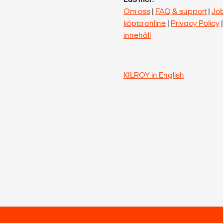
Om oss
|
FAQ & support
|
Jo
köpta online
|
Privacy Policy
innehåll
KILROY in English