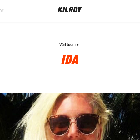
or
Vårt team
IDA