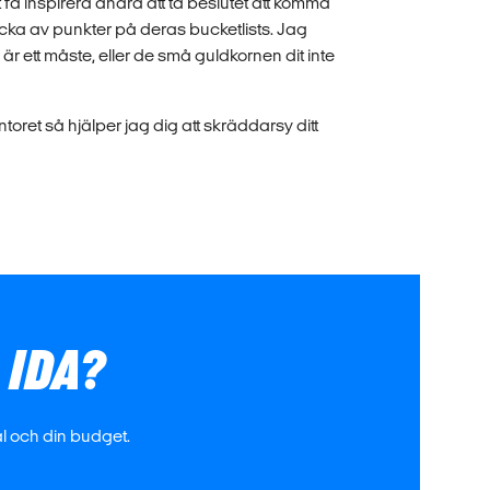
få inspirera andra att ta beslutet att komma
cka av punkter på deras bucketlists. Jag
 ett måste, eller de små guldkornen dit inte
oret så hjälper jag dig att skräddarsy ditt
 IDA?
ål och din budget.