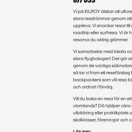
OM OSS
Vi på KILROY älskar att utfors
stora resdrömmar genom att d
uppleva. Vi snackar resor till
roadtrip eller surfresa. Vi ä
resorna du aldrig glömmer.
Vi samarbetar med lokala o
stora flygbolagen! Det gör att
genom de vanliga sökmotore
så tar vi fram ett reseförslag 
backpackers som vill resa bill
och ordnat i förväg.
Vill du boka en resa för en st
utomlands? Då hjälper våra st
utbildning eller praktikplats 
skolklasser, föreningar och 
Läs mer: