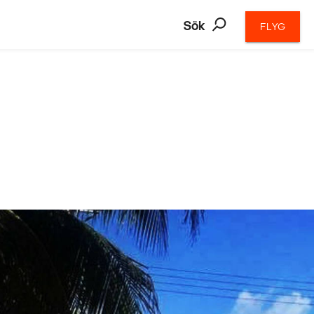
Sök
FLYG