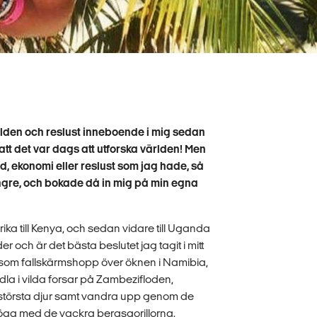
ärlden och reslust inneboende i mig sedan
 att det var dags att utforska världen! Men
 ekonomi eller reslust som jag hade, så
längre, och bokade då in mig på min egna
ika till Kenya, och sedan vidare till Uganda
och är det bästa beslutet jag tagit i mitt
 som fallskärmshopp över öknen i Namibia,
la i vilda forsar på Zambezifloden,
s största djur samt vandra upp genom de
öga med de vackra bergsgorillorna.