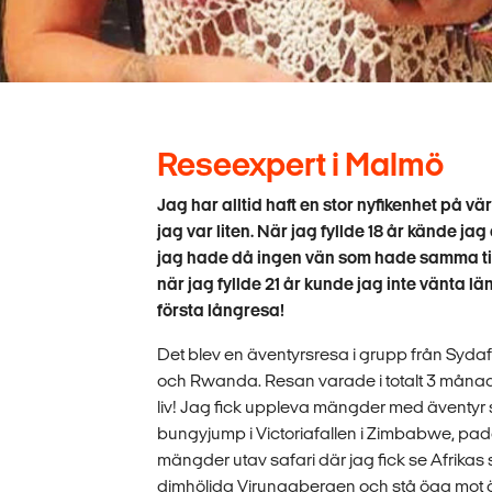
Reseexpert i Malmö
Jag har alltid haft en stor nyfikenhet på v
jag var liten. När jag fyllde 18 år kände jag
jag hade då ingen vän som hade samma tid,
när jag fyllde 21 år kunde jag inte vänta 
första långresa!
Det blev en äventyrsresa i grupp från Sydafr
och Rwanda. Resan varade i totalt 3 månader 
liv! Jag fick uppleva mängder med äventyr
bungyjump i Victoriafallen i Zimbabwe, padd
mängder utav safari där jag fick se Afrika
dimhöljda Virungabergen och stå öga mot 