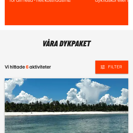
för din resa - helt kostnadsfritt!
dykflaskor eller fli
Zanzibar genom noggrant utvalda dykcenter med hög
säkerhetsstandard.
VI HJÄLPER DIG MED:
Open Water (nybörjarkurs)
Advanced Open Water
VÅRA DYKPAKET
Vi erbjuder både PADI och SSI, två av världens största
certifieringssystem inom dykning!
Vi hittade
6
aktiviteter
FILTER
FUN DIVES & DYKRESOR TILL ZANZIBAR
Har du redan certifikat? Då kan du följa med på fun dives
och utforska några av Zanzibars bästa dykplatser!
VI SKRÄDDARSYR DIN RESA:
Dykpaket med boende och dykning
Kombinationsresor (som surf+ dykning)