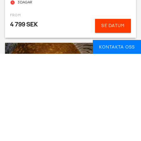
3 DAGAR
FROM
4 799 SEK
SE DATUM
KONTAKTA OSS
ZANZIBAR - LEARN TO DIVE
ZANZIBAR, TANZANIA
5 DAGAR