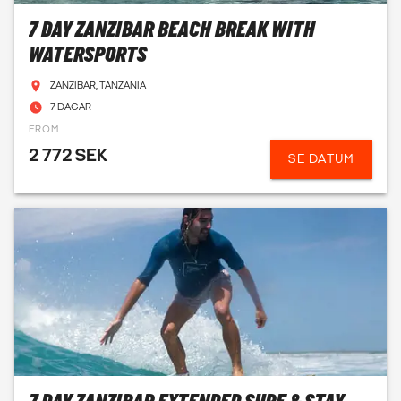
Kompletta dykresor i en paketresa
7 DAY ZANZIBAR BEACH BREAK WITH
Allt bokas tryggt via kvalitetssäkrade dykcenter!
WATERSPORTS
ZANZIBAR, TANZANIA
BOKA DIN DYKRESA
7 DAGAR
FROM
Nyfiken på dykning i Zanzibar? Våra reseexperter hjälper
2 772 SEK
dig att boka ditt äventyr!
SE DATUM