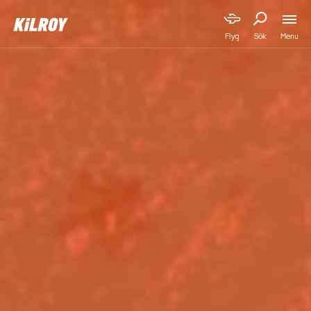
Menu
Flyg
Sök