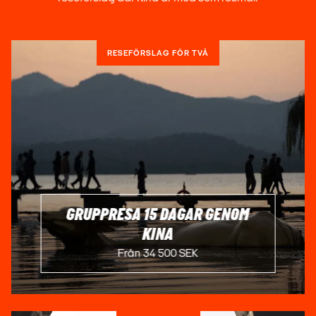
HOTELL I KINAS STORSTÄDER
I städer som Peking, Shanghai och Guangzhou finns
RESEFÖRSLAG FÖR TVÅ
moderna hotell med internationell standard. Här bor du ofta
centralt, nära sevärdheter, shopping och kommunikationer.
BOUTIQUEHOTELL OCH GUEST HOUSES
För dig som vill komma närmare den kinesiska kulturen är
mindre boutiquehotell och traditionella gästhus ett utmärkt
alternativ. Dessa boenden är vanliga i historiska stadsdelar
och ger en personlig och autentisk upplevelse.
BOENDE NÄRA NATUR OCH LANDSBYGD
GRUPPRESA 15 DAGAR GENOM
KINA
I områden som Guilin, Yunnan och Sichuan finns charmiga
Från 34 500 SEK
lodger och mindre hotell med fokus på natur och lugn.
Perfekt för resenärer som vill uppleva Kinas landskap, berg
och risodlingar.