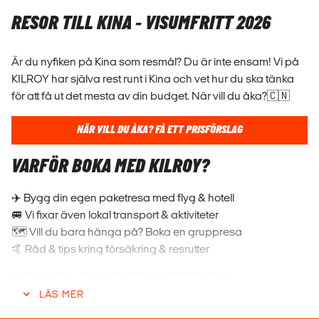
RESOR TILL KINA - VISUMFRITT 2026
Är du nyfiken på Kina som resmål? Du är inte ensam! Vi på
KILROY har själva rest runt i Kina och vet hur du ska tänka
för att få ut det mesta av din budget. När vill du åka?🇨🇳
NÄR VILL DU ÅKA? FÅ ETT PRISFÖRSLAG
VARFÖR BOKA MED KILROY?
✈️ Bygg din egen paketresa med flyg & hotell
🚐 Vi fixar även lokal transport & aktiviteter
🗺️ Vill du bara hänga på? Boka en gruppresa
🤙 Råd & tips kring försäkring & resrutter
DESIGNA DIN EGEN PAKETRESA
LÄS MER
Vill du inte resa i grupp alls eller bara under delar av resan