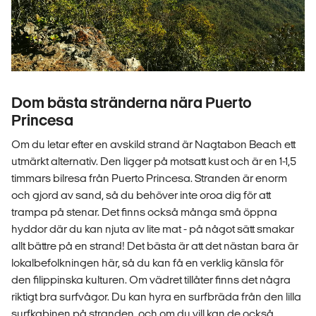
Dom bästa stränderna nära Puerto
Princesa
Om du letar efter en avskild strand är Nagtabon Beach ett
utmärkt alternativ. Den ligger på motsatt kust och är en 1-1,5
timmars bilresa från Puerto Princesa. Stranden är enorm
och gjord av sand, så du behöver inte oroa dig för att
trampa på stenar. Det finns också många små öppna
hyddor där du kan njuta av lite mat - på något sätt smakar
allt bättre på en strand! Det bästa är att det nästan bara är
lokalbefolkningen här, så du kan få en verklig känsla för
den filippinska kulturen. Om vädret tillåter finns det några
riktigt bra surfvågor. Du kan hyra en surfbräda från den lilla
surfkabinen på stranden, och om du vill kan de också