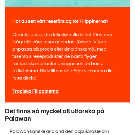
Har du sett vårt reseförslag för Filippinerna?
Om inte, borde du definitivt kolla in det. Och kom
ihåg: alla våra resor är endast förlsag. Vi kan
anpassa allt precis efter dina önskemål, med
tusentals reseprodukter, de bästa flygen,
fantastiska mellanlandningar och de bästa
aktiviteterna. Skriv till oss så börjar vi planera din
resa direkt!
Tropiska Filippinerna
Det finns så mycket att utforska på
Palawan
Palawan kanske är bland den populäraste ön i