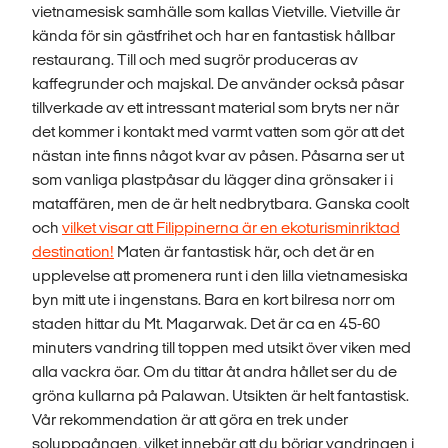
vietnamesisk samhälle som kallas Vietville. Vietville är
kända för sin gästfrihet och har en fantastisk hållbar
restaurang. Till och med sugrör produceras av
kaffegrunder och majskal. De använder också påsar
tillverkade av ett intressant material som bryts ner när
det kommer i kontakt med varmt vatten som gör att det
nästan inte finns något kvar av påsen. Påsarna ser ut
som vanliga plastpåsar du lägger dina grönsaker i i
mataffären, men de är helt nedbrytbara. Ganska coolt
och
vilket visar att Filippinerna är en ekoturisminriktad
destination!
Maten är fantastisk här, och det är en
upplevelse att promenera runt i den lilla vietnamesiska
byn mitt ute i ingenstans. Bara en kort bilresa norr om
staden hittar du Mt. Magarwak. Det är ca en 45-60
minuters vandring till toppen med utsikt över viken med
alla vackra öar. Om du tittar åt andra hållet ser du de
gröna kullarna på Palawan. Utsikten är helt fantastisk.
Vår rekommendation är att göra en trek under
soluppgången, vilket innebär att du börjar vandringen i