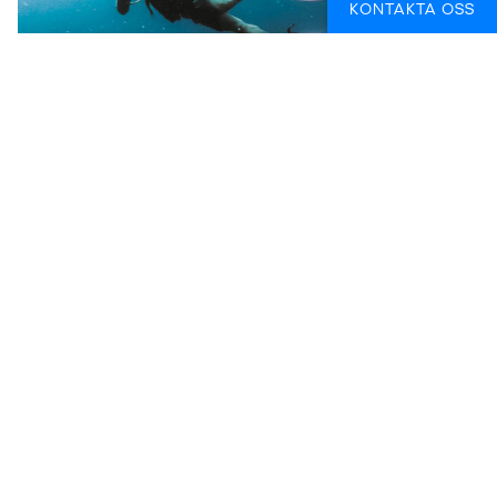
KONTAKTA OSS
But what if I do want to go diving in the Philippines?
Of course you want that! It's one of the all time great
places on earth to learn how to dive, and we would
definitely recommend trying it. This blog isn't meant
to put you off diving, it's mainly here to show you how
much the Philippines has to offer besides exploring
the reefs and underwater life. Whether you're an
experienced diver or a complete newbie, we've got
some great programs for you - and we even offer a