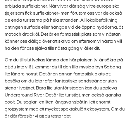
erbjuda surflektioner. När vi var där såg vi tre europeiska
tjejer som fick surflektioner- men förutom oss var de också
de enda turisterna på hela stranden. All lokalbefolkning
antingen surfade eller hängde vid de öppna hyddorna, åt
mat och drack öl. Det är en fantastisk plats som vi nästan
känner oss dåliga över att skriva om eftersom vi nästan vill
ha den för oss själva tills nästa gång vi åker dit.
Om du till slut lyckas lämna den här platsen (vi är säkra på
att du inte vill!), kommer du till den lilla mysiga byn Sabang
lite längre norrut. Det är en annan fantastisk plats att
besöka om du letar efter fantastiska sandstränder utan
stenar i vattnet. Bara lite utanför staden kan du uppleva
Underground River. Det är lite turistigt, men också ganska
coolt. Du seglar i en liten långsvansbåt in i ett enormt
grottsystem med ett mycket spektakulärt ekosystem. Om du
är där föreslår vi att du testar det!