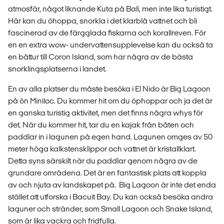
atmosfär, något liknande Kuta på Bali, men inte lika turistigt.
Här kan du öhoppa, snorkla i det klarblå vattnet och bli
fascinerad av de färgglada fiskarna och korallreven. För
en en extra wow- undervattensupplevelse kan du också ta
en båttur till Coron Island, som har några av de bästa
snorklingsplatserna i landet.
En av alla platser du måste besöka i El Nido är Big Lagoon
på ön Miniloc. Du kommer hit om du öphoppar och ja det är
en ganska turistig aktivitet, men det finns några whys för
det. När du kommer hit, tar du en kajak från båten och
paddlar in i lagunen på egen hand. Lagunen omges av 50
meter höga kalkstensklippor och vattnet är kristallklart.
Detta syns särskilt när du paddlar genom några av de
grundare områdena. Det är en fantastisk plats att koppla
av och njuta av landskapet på. Big Lagoon är inte det enda
stället att utforska i Bacuit Bay. Du kan också besöka andra
laguner och stränder, som Small Lagoon och Snake Island,
som är lika vackra och fridfulla.