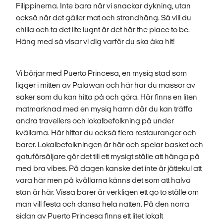
Filippinerna. Inte bara när vi snackar dykning, utan
också när det gäller mat och strandhäng. Så vill du
chilla och ta det lite lugnt är det här the place to be.
Häng med så visar vi dig varför du ska åka hit!
Vi börjar med Puerto Princesa, en mysig stad som
ligger i mitten av Palawan och här har du massor av
saker som du kan hitta på och göra. Här finns en liten
matmarknad med en mysig hamn där du kan träffa
andra travellers och lokalbefolkning på under
kvällarna. Här hittar du också flera restauranger och
barer. Lokalbefolkningen är här och spelar basket och
gatuförsäljare gör det till ett mysigt ställe att hänga på
med bra vibes. På dagen kanske det inte är jättekul att
vara här men på kvällarna känns det som att halva
stan är här. Vissa barer är verkligen ett go to ställe om
man vill festa och dansa hela natten. På den norra
sidan av Puerto Princesa finns ett litet lokalt