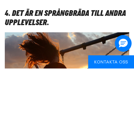
4. DET ÄR EN SPRÅNGBRÄDA TILL ANDRA
UPPLEVELSER.
KONTAKTA OSS
När du studerar långt hemifrån, varför inte passa på att
uppleva resten av världen samtidigt? Om du ska
studera i