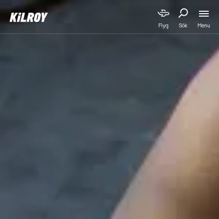
Menu
Flyg
Sök