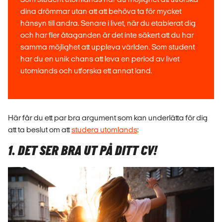
dina drömmar utan att att behöva ta för mycket
hänsyn till andra. Senare i livet, när du etablerat dig
och har fler åtaganden är det inte säkert att du har
samma möjlighet att uppleva världen. Som student
har du en unik chans att leva en period av livet
utomlands och utforska ett annat land.
Här får du ett par bra argument som kan underlätta för dig
att ta beslut om att
studera utomlands
:
1. DET SER BRA UT PÅ DITT CV!