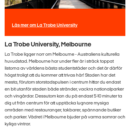
Läs mer om La Trobe University
La Trobe University, Melbourne
La Trobe ligger norr om Melbourne - Australiens kulturella
huvudstad. Melbourne har under fler år i sträck toppat
listorna av världens bästa studentstäder och det är därför
högst troligt att du kommer att trivas här! Staden har det
mesta, förutom storstadspulsen i centrum hittar du endast
en bit utanför staden både stränder, vackra nationalparker
och vingårdar. Dessutom kan du på endast 5-10 minuter ta
dig ut från centrum för att upptäcka lugnare mysiga
områden med restauranger, takbarer, spännande butiker
och parker. Vädret i Melbourne bjuder på varma somrar och
kyliga vintrar.