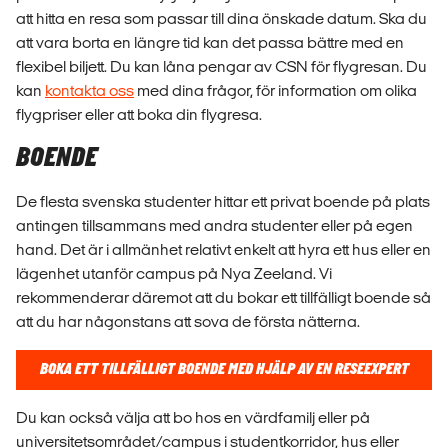
att hitta en resa som passar till dina önskade datum. Ska du
att vara borta en längre tid kan det passa bättre med en
flexibel biljett. Du kan låna pengar av CSN för flygresan.
Du
kan
kontakta oss
med
dina frågor, för information om olika
flygpriser eller att boka din flygresa.
BOENDE
De flesta svenska studenter hittar ett privat boende på plats
antingen tillsammans med andra studenter eller på egen
hand. Det är i allmänhet relativt enkelt att hyra ett hus eller en
lägenhet utanför campus på Nya Zeeland. Vi
rekommenderar däremot att du bokar ett tillfälligt boende så
att du har någonstans att sova de första nätterna.
BOKA ETT TILLFÄLLIGT BOENDE MED HJÄLP AV EN RESEEXPERT
Du kan också välja att bo hos en värdfamilj eller på
universitetsområdet/campus i studentkorridor, hus eller