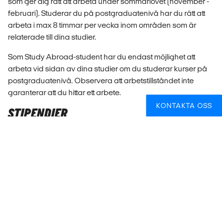
som ger dig rätt att arbeta under sommarlovet (november -
februari). Studerar du på postgraduatenivå har du rätt att
arbeta i max 8 timmar per vecka inom områden som är
relaterade till dina studier.
Som Study Abroad-student har du endast möjlighet att
arbeta vid sidan av dina studier om du studerar kurser på
postgraduatenivå. Observera att arbetstillståndet inte
garanterar att du hittar ett arbete.
KONTAKTA OSS
STIPENDIER
För dig som är beredd att lägga ned tid och engagemang
finns det gott om stipendier att söka för din utlandsvistelse.
Både specifikt anpassade stipendier och mer generellt
hållna.
UTBILDNINGSNIVÅER
På Nya Zeeland säkras kvaliteten på de eftergymnasiala