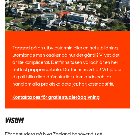
Taggad på en utbytestermin eller en hel utbildning
utomlands men osäker på hur det går till? Vi vet, det
är lite komplicerat. Det finns tusen val och är en hel
del trist pappersarbete. Därför finns vi här! Vi hjälper
dig att hitta dina drömstudier utomlands och tar
hand om alla praktiska detaljer, helt kostnadsfritt.
Kontakta oss för gratis studierådgivning
VISUM
För att studera på Nya Zeeland behöver du ett