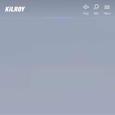
Menu
Flyg
Sök