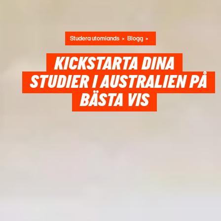
Studera utomlands
Blogg
KICKSTARTA DINA
STUDIER I AUSTRALIEN PÅ
BÄSTA VIS