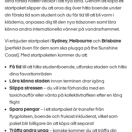
dina första nätter/veckor i ditt nya land. Genom att köpa ett
startpaket slipper du att oroa dig över hitta boende under
din första tid som student och du får tid till att bli varm i
kläderna, anpassa dig till den nya tidszonen samt lära
känna andra internationella vänner på vandrarhemmet.
Vi erbjuder startpaket i
Sydney
,
Melbourne
och
Brisbane
(perfekt även för dem som ska plugga på the Sunshine
Coast). Med startpaketen kommer du att:
Få tid
till att hitta studentboende, utforska staden och hitta
dina favoritområden
Lära känna staden
innan terminen drar igång
Slippa stressen
– du vill inte förhandla med en
taxichaufför eller vänta på kollektivtrafiken efter en lång
flight
Spara pengar
– i ett startpaket är transfer från
flygplatsen, boende och frukost inkluderat, vilket som
paket blir billigare än att köpa allt separat
Träffa andra unga
– kanske kommer du att träffa din