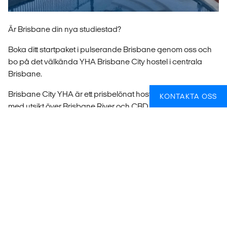
Är Brisbane din nya studiestad?
Boka ditt startpaket i pulserande Brisbane genom oss och
bo på det välkända YHA Brisbane City hostel i centrala
Brisbane.
Brisbane City YHA är ett prisbelönat hostel för backpackers
KONTAKTA OSS
med utsikt över Brisbane River och CBD (central business
district). Dessutom ligger Brisbane City YHA nära Suncorp
Stadium och South Bank.
STARTPAKETET I BRISBANE INKLUDERAR:
• Min. 3 nätter i sovsal eller enkelrum
• Frukost varje morgon
• Lokalt simkort (ring din familj och vänner direkt och låt dem
veta att du kom säkert)
• YHA-medlemskap