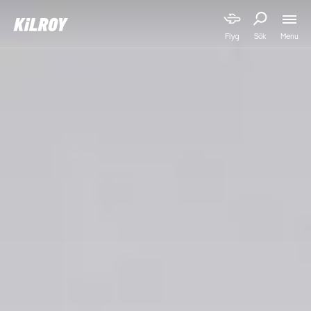
Menu
Flyg
Sök