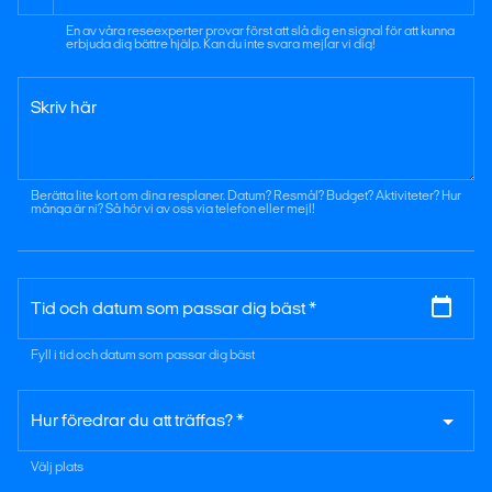
En av våra reseexperter provar först att slå dig en signal för att kunna
erbjuda dig bättre hjälp. Kan du inte svara mejlar vi dig!
Skriv här
Berätta lite kort om dina resplaner. Datum? Resmål? Budget? Aktiviteter? Hur
många är ni? Så hör vi av oss via telefon eller mejl!
Tid och datum som passar dig bäst *
Fyll i tid och datum som passar dig bäst
Hur föredrar du att träffas? *
Välj plats