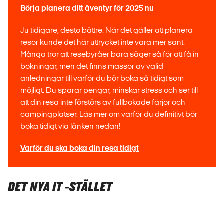
Börja planera ditt äventyr för 2025 nu
Ju tidigare, desto bättre. När det gäller att planera
resor kunde det här uttrycket inte vara mer sant.
Många tror att resebyråer bara säger så för att få in
bokningar, men det finns massor av valid
anledningar till varför du bör boka så tidigt som
möjligt. Du sparar pengar, minskar stress och ser till
att din resa inte förstörs av fullbokade färjor och
campingplatser. Läs mer om varför du definitivt bör
boka tidigt via länken nedan!
Varför du ska boka din resa tidigt
DET NYA IT -STÄLLET