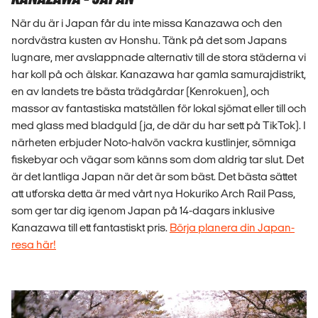
När du är i Japan får du inte missa Kanazawa och den
nordvästra kusten av Honshu. Tänk på det som Japans
lugnare, mer avslappnade alternativ till de stora städerna vi
har koll på och älskar. Kanazawa har gamla samurajdistrikt,
en av landets tre bästa trädgårdar (Kenrokuen), och
massor av fantastiska matställen för lokal sjömat eller till och
med glass med bladguld (ja, de där du har sett på TikTok). I
närheten erbjuder Noto-halvön vackra kustlinjer, sömniga
fiskebyar och vägar som känns som dom aldrig tar slut. Det
är det lantliga Japan när det är som bäst. Det bästa sättet
att utforska detta är med vårt nya Hokuriko Arch Rail Pass,
som ger tar dig igenom Japan på 14-dagars inklusive
Kanazawa till ett fantastiskt pris.
Börja planera din Japan-
resa här!