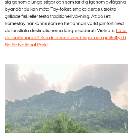
sig genom djungelstigar och som tar dig igenom avlägsna
byar där du kan möta Tay-folket, smaka deras utsökta
grillade fisk eller testa traditionell vävning. Att bo i ett
homestay här känns som en helt annan värld jämfört med
de turisttäta destinationerna längre söderut i Vietnam.
Låter
det spännande? Kolla in denna vandrings- och grottutflykt i
Ba Be National Park!