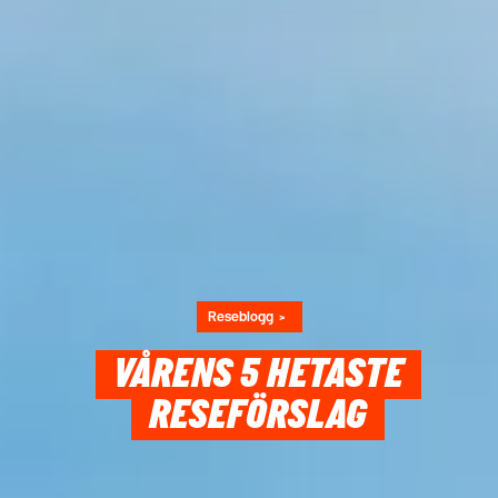
Reseblogg
VÅRENS 5 HETASTE
RESEFÖRSLAG