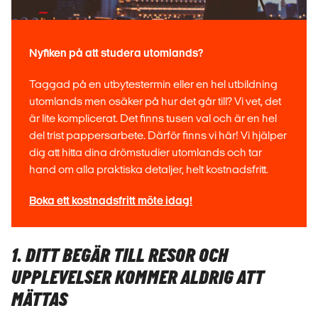
Nyfiken på att studera utomlands?
Taggad på en utbytestermin eller en hel utbildning
utomlands men osäker på hur det går till? Vi vet, det
är lite komplicerat. Det finns tusen val och är en hel
del trist pappersarbete. Därför finns vi här! Vi hjälper
dig att hitta dina drömstudier utomlands och tar
hand om alla praktiska detaljer, helt kostnadsfritt.
Boka ett kostnadsfritt möte idag!
1. DITT BEGÄR TILL RESOR OCH
UPPLEVELSER KOMMER ALDRIG ATT
MÄTTAS