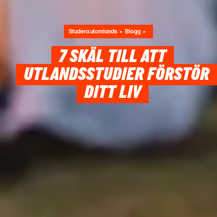
Studera utomlands
Blogg
7 SKÄL TILL ATT
UTLANDSSTUDIER FÖRSTÖR
DITT LIV