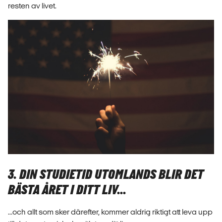
resten av livet.
3. DIN STUDIETID UTOMLANDS BLIR DET
BÄSTA ÅRET I DITT LIV...
...och allt som sker därefter, kommer aldrig riktigt att leva upp