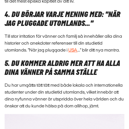
till det mest episka kapitlet av ditt liv.
4. DU BÖRJAR VARJE MENING MED: "NÄR
JAG PLUGGADE UTOMLANDS..."
Till stor irritation för vänner och familj så innehåller alla dina
historier och anekdoter referenser till din studietid
utomlands. "När jag pluggade i
USA
..." blir ditt nya mantra.
5. DU KOMMER ALDRIG MER ATT HA ALLA
DINA VÄNNER PÅ SAMMA STÄLLE
Du har umgåtts tätt tätt med både lokala och internationella
studenter under din studietid utomlands, vilket innebär att
dina nyfunna vänner är utspridda över hela världen och du
önskar att du kunde hälsa på dom allihop, jämt.