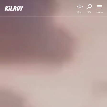
Menu
Flyg
Sök