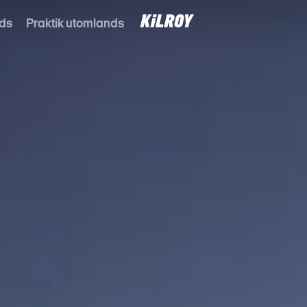
nds
Praktik utomlands