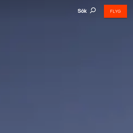
Sök
FLYG