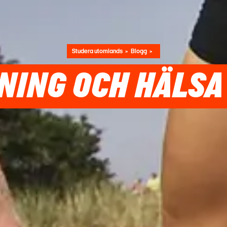
Studera utomlands
Blogg
NING OCH HÄLSA 