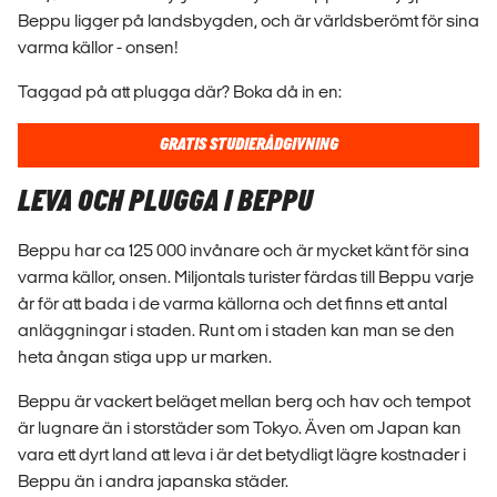
Beppu ligger på landsbygden, och är världsberömt för sina
varma källor - onsen!
Taggad på att plugga där? Boka då in en:
GRATIS STUDIERÅDGIVNING
LEVA OCH PLUGGA I BEPPU
Beppu har ca 125 000 invånare och är mycket känt för sina
varma källor, onsen. Miljontals turister färdas till Beppu varje
år för att bada i de varma källorna och det finns ett antal
anläggningar i staden. Runt om i staden kan man se den
heta ångan stiga upp ur marken.
Beppu är vackert beläget mellan berg och hav och tempot
är lugnare än i storstäder som Tokyo. Även om Japan kan
vara ett dyrt land att leva i är det betydligt lägre kostnader i
Beppu än i andra japanska städer.