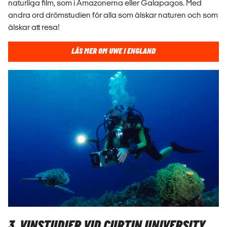
naturliga film, som i Amazonerna eller Galapagos. Med
andra ord drömstudien för alla som älskar naturen och som
älskar att resa!
LÄS MER OM UWE I ENGLAND
3. VINSTUDIER VID CURTIN UNIVERSITY,