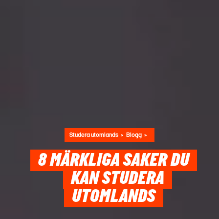
Studera utomlands
Blogg
8 MÄRKLIGA SAKER DU
KAN STUDERA
UTOMLANDS